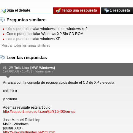
Siga el debate
Tengo una respuesta
1 respuesta
Preguntas similare
cómo puedo instalar windows me en windows xp?
Como puedo instalar Windows XP Sin CD ROM
como puedo instalar windows XP
Mostrar todos los temas similares
Leer las respuestas
#1
JM Tella Llop [MVP Windows]
19/06/2006 - 15:41 |
Informe spam
Arranca con la consola de recuperacios desde el CD de XP y ejecuta:
chkdsk /r
y prueba
Ademas revisate este articulo:
http://support.microsoft.com/kb/315403/en-us
Jose Manuel Tella Llop
MVP - Windows
(quitar XXX)
http://www.multingles.net/jmt.htm