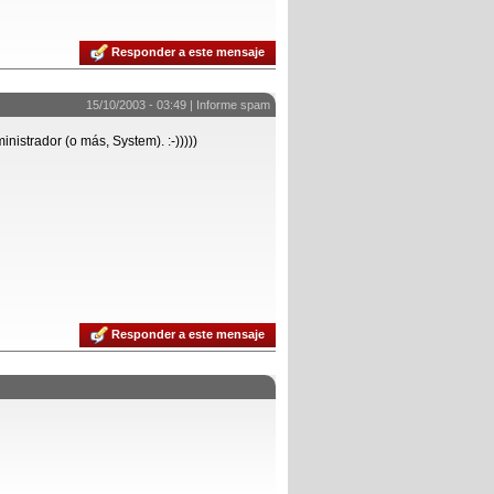
Responder a este mensaje
15/10/2003 - 03:49 |
Informe spam
nistrador (o más, System). :-)))))
Responder a este mensaje