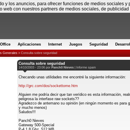
Jueves
ido y los anuncios, para ofrecer funciones de medios sociales y
io web con nuestros partners de medios sociales, de publicidad 
Office
Aplicaciones
Internet
Juegos
Seguridad
Desarro
es Generales
>
Consulta sobre seguridad
Consulta sobre seguridad
14/10/2003 - 23:06 por
Panch0 Nieves
|
Informe spam
Checando unas utilidades me encontré la siguiente información:
http://grc.com/dos/sockettome.htm
Alguien me podría decir que tan verídico es esta información, rea
peligrosa la interfase raw sockets??
Agradezco de antemano su opinión (en ningún momento es para g
y mucho menos)
Saludos!!!
Panch0 Nieves
Gateway 500-Special
P-4 1.8 Ghz. 512 MB.