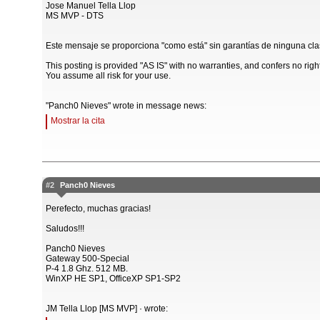
Jose Manuel Tella Llop
MS MVP - DTS
Este mensaje se proporciona "como está" sin garantías de ninguna cla
This posting is provided "AS IS" with no warranties, and confers no righ
You assume all risk for your use.
"Panch0 Nieves" wrote in message news:
Mostrar la cita
#2
Panch0 Nieves
Perefecto, muchas gracias!
Saludos!!!
Panch0 Nieves
Gateway 500-Special
P-4 1.8 Ghz. 512 MB.
WinXP HE SP1, OfficeXP SP1-SP2
JM Tella Llop [MS MVP] · wrote: