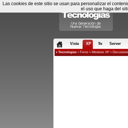
Las cookies de este sitio se usan para personalizar el conten
el uso que haga del sit
RSS & JS
Vista
XP
9x
Server
Tecnologias
>
Foros
>
Windows XP
>
Discusion