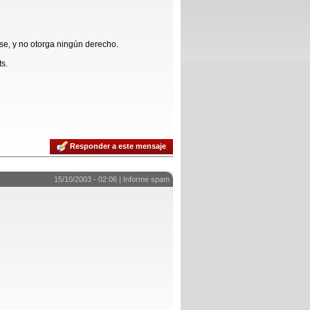
se, y no otorga ningún derecho.
ts.
Responder a este mensaje
15/10/2003 - 02:06 |
Informe spam