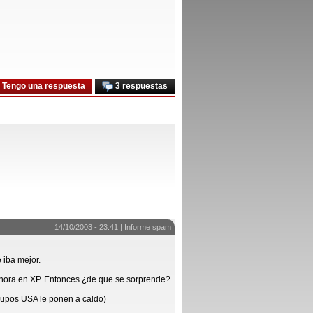
Tengo una respuesta
3 respuestas
14/10/2003 - 23:41 |
Informe spam
 iba mejor.
 ahora en XP. Entonces ¿de que se sorprende?
rupos USA le ponen a caldo)