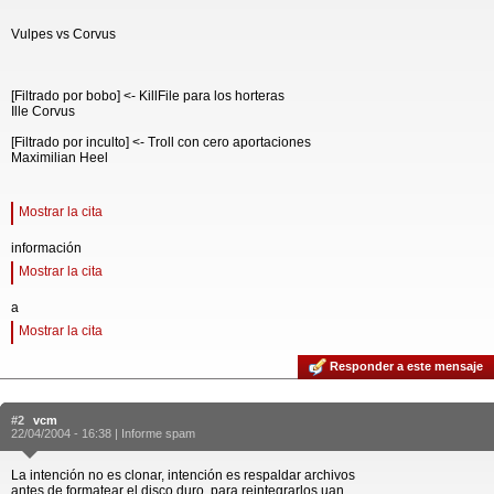
Vulpes vs Corvus
[Filtrado por bobo] <- KillFile para los horteras
Ille Corvus
[Filtrado por inculto] <- Troll con cero aportaciones
Maximilian Heel
Mostrar la cita
información
Mostrar la cita
a
Mostrar la cita
Responder a este mensaje
#2
vcm
22/04/2004 - 16:38 |
Informe spam
La intención no es clonar, intención es respaldar archivos
antes de formatear el disco duro, para reintegrarlos uan