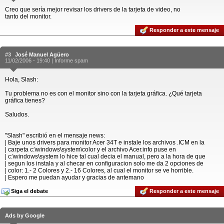
Creo que sería mejor revisar los drivers de la tarjeta de video, no
tanto del monitor.
Responder a este mensaje
#3
José Manuel Agüero
11/02/2006 - 19:40 |
Informe spam
Hola, Slash:
Tu problema no es con el monitor sino con la tarjeta gráfica. ¿Qué tarjeta
gráfica tienes?
Saludos.
"Slash" escribió en el mensaje news:
| Baje unos drivers para monitor Acer 34T e instale los archivos .ICM en la
| carpeta c:\windows\system\color y el archivo Acer.info puse en
| c:\windows\system lo hice tal cual decia el manual, pero a la hora de que
| segun los instala y al checar en configuracion solo me da 2 opciones de
| color: 1.- 2 Colores y 2.- 16 Colores, al cual el monitor se ve horrible.
| Espero me puedan ayudar y gracias de antemano
Siga el debate
Responder a este mensaje
Ads by Google