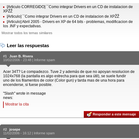
[Articulo CORREGIDO] ``Como integrar Drivers en un CD de instalacion de
XPŽŽ
[Articulo] ``Como integrar Drivers en un CD de instalacion de XPŽŽ
[Articulo] Abril 2005 - Drivers en XP de 64 bits - problemas, modificacion de
los .INF y expectativas.
Mostrar todos los temas similares
Leer las respuestas
#1
Juan B. Rivera
10/02/2006 - 23:48 |
Informe spam
Acer 34T? Le compadezco. Tuve 2 y además de que no apoyan resolucion de
1024x768 (la pantalla es algo estrecha para que sea útil), se suele fundir
uno de los filamentos de color (Color gun) y tarda mas de una hora para
encenderse, si fuese posible.
"Slash" wrote in message
news:
Mostrar la cita
Responder a este mensaje
#2
josepe
11/02/2006 - 16:12 |
Informe spam