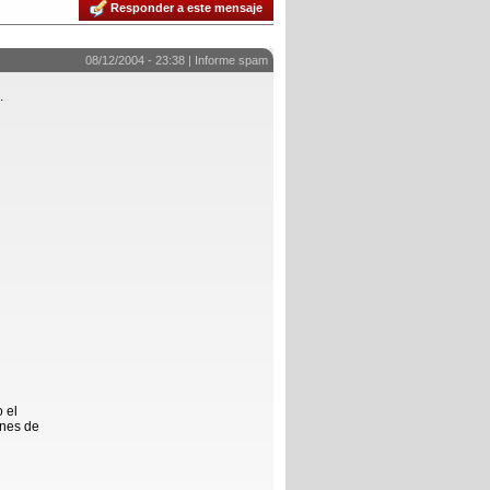
Responder a este mensaje
08/12/2004 - 23:38 |
Informe spam
.
 el
ones de