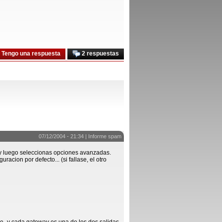
Tengo una respuesta
2 respuestas
07/12/2004 - 21:34 |
Informe spam
y luego seleccionas opciones avanzadas.
racion por defecto... (si fallase, el otro