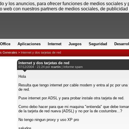
Viernes
ido y los anuncios, para ofrecer funciones de medios sociales y
io web con nuestros partners de medios sociales, de publicidad 
Office
Aplicaciones
Internet
Juegos
Seguridad
Desarro
es Generales
>
Internet y dos tarjetas de red
Internet y dos tarjetas de red
07/12/2004 - 21:24 por
rcartin
|
Informe spam
Hola
Resulta que tengo internet por cable modem y entra al pc por una 
de red.
Puse internet por ADSL y para probar instale otra tarjeta de red.
Como debo hacer para que mi maquina "entienda" que debe tomar 
de la tarjeta de red nueva (ADSL) y no por la de costumbre...?
No tengo ningun proxy y uso XP pro
saludos