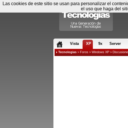
Las cookies de este sitio se usan para personalizar el conten
el uso que haga del sit
RSS & JS
Vista
XP
9x
Server
Tecnologias
>
Foros
>
Windows XP
>
Discusion