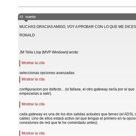
#2
rcartin
MUCHAS GRACIAS AMIGO, VOY A PROBAR CON LO QUE ME DICES
RONALD
JM Tella Llop [MVP Windows] wrote:
Mostrar la cita
seleccionas opciones avanzadas.
Mostrar la cita
configuracion por defecto... (si fallase, el otro gateway sería por el que
empezarias a salir).
Mostrar la cita
cada gateway es una de los dos salidas actuales que tienes (el ADSL o
cable). Uno de ellos estará activo (el que tengas el primero en la opci
conexiones de red que te he comentado antes).
Mostrar la cita