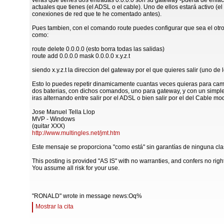
veras que tienes dos entradas 0.0.0.0 son su gateway -puerta de enla
actuales que tienes (el ADSL o el cable). Uno de ellos estará activo (e
conexiones de red que te he comentado antes).
Pues tambien, con el comando route puedes configurar que sea el otro 
como:
route delete 0.0.0.0 (esto borra todas las salidas)
route add 0.0.0.0 mask 0.0.0.0 x.y.z.t
siendo x.y.z.t la direccion del gateway por el que quieres salir (uno de 
Esto lo puedes repetir dinamicamente cuantas veces quieras para cam
dos baterias, con dichos comandos, uno para gateway, y con un simple 
iras alternando entre salir por el ADSL o bien salir por el del Cable m
Jose Manuel Tella Llop
MVP - Windows
(quitar XXX)
http://www.multingles.net/jmt.htm
Este mensaje se proporciona "como está" sin garantías de ninguna cla
This posting is provided "AS IS" with no warranties, and confers no righ
You assume all risk for your use.
"RONALD" wrote in message news:Oq%
Mostrar la cita