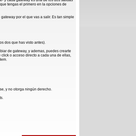
ce- y cada gateway es una de los dos salidas
l que tengas el primero en la opciones de
gateway por el que vas a salir. Es tan simple
los dos que has visto antes).
biar de gateway, y ademas, puedes crearte
click o acceso directo a cada una de ellas,
odem.
se, y no otorga ningún derecho.
ts.