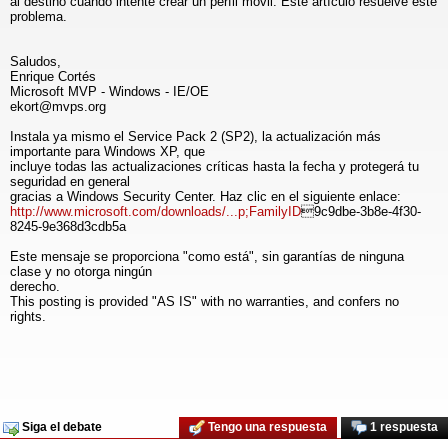
al destino cuando intente crear un perfil móvil. Este artículo resuelve este
problema.
Saludos,
Enrique Cortés
Microsoft MVP - Windows - IE/OE
ekort@mvps.org
Instala ya mismo el Service Pack 2 (SP2), la actualización más
importante para Windows XP, que
incluye todas las actualizaciones críticas hasta la fecha y protegerá tu
seguridad en general
gracias a Windows Security Center. Haz clic en el siguiente enlace:
http://www.microsoft.com/downloads/...p;FamilyID
9c9dbe-3b8e-4f30-
8245-9e368d3cdb5a
Este mensaje se proporciona "como está", sin garantías de ninguna
clase y no otorga ningún
derecho.
This posting is provided "AS IS" with no warranties, and confers no
rights.
Siga el debate
Tengo una respuesta
1 respuesta