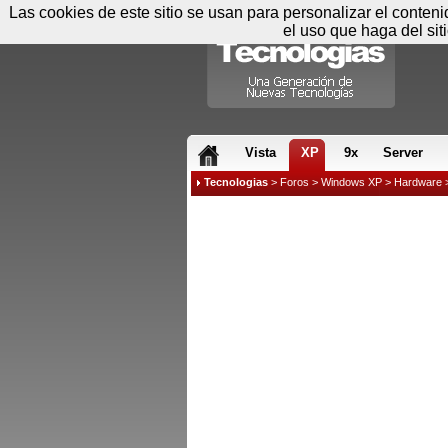
Las cookies de este sitio se usan para personalizar el conten
el uso que haga del sit
RSS & JS
Vista
XP
9x
Server
Tecnologias
>
Foros
>
Windows XP
>
Hardware