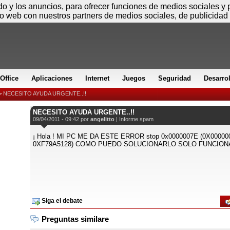
Sábado
ido y los anuncios, para ofrecer funciones de medios sociales y
io web con nuestros partners de medios sociales, de publicidad 
Office
Aplicaciones
Internet
Juegos
Seguridad
Desarro
>
NECESITO AYUDA URGENTE..!!
NECESITO AYUDA URGENTE..!!
09/04/2011 - 09:42 por
angelitto
|
Informe spam
¡ Hola ! MI PC ME DA ESTE ERROR stop 0x0000007E (0X0000
0XF79A5128) COMO PUEDO SOLUCIONARLO SOLO FUNCION
Siga el debate
Preguntas similare