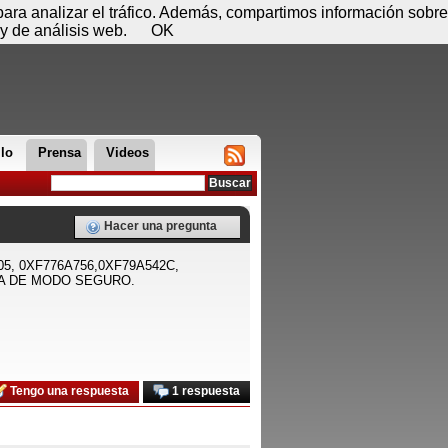
 08 de agosto - 08:59
Registrar
Conectar
 para analizar el tráfico. Además, compartimos información sobre
y de análisis web.
OK
llo
Prensa
Videos
Hacer una pregunta
005, 0XF776A756,0XF79A542C,
A DE MODO SEGURO.
Tengo una respuesta
1 respuesta