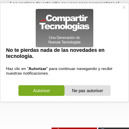
Domingo 09 de agosto - 03:13
Registrar
Conectar
Las cookies de este sitio se usan para personalizar el
contenido y los anuncios, para ofrecer funciones de medios
sociales y para analizar el tráfico. Además, compartimos
información sobre el uso que haga del sitio web con nuestros
partners de medios sociales, de publicidad y de análisis
web.
OK
Foros
Prensa
Videos
Tecnologias
>
Foros
>
Microsoft Office
>
Outlook
no me funciona el correo
Express
>
no me funciona el correo
02/10/2003 - 22:48 por
mª eugenia
|
Informe spam
acabo de darme de alta una cuenta de correo electronico y
despues de configurar todo y ponerme en contacto con mi
servidor y verificar que todo esta correcto no consigo
mandar ni recivir nada. me da error de servidor.quisiera
que alguien me pudiera decir que me puede pasar y como
solucionarlo.
gracias por adelantado