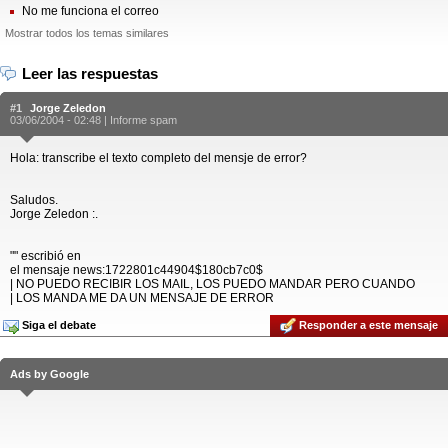
No me funciona el correo
Mostrar todos los temas similares
Leer las respuestas
#1
Jorge Zeledon
03/06/2004 - 02:48 |
Informe spam
Hola: transcribe el texto completo del mensje de error?
Saludos.
Jorge Zeledon :.
"" escribió en
el mensaje news:1722801c44904$180cb7c0$
| NO PUEDO RECIBIR LOS MAIL, LOS PUEDO MANDAR PERO CUANDO
| LOS MANDA ME DA UN MENSAJE DE ERROR
Siga el debate
Responder a este mensaje
Ads by Google