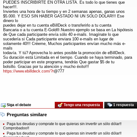
PUEDES INSCRIBIRTE EN OTRA LISTA. Es todo lo que tienes que
hacer!!!.
Inviertes una hora de tu tiempo y en 2 semanas apenas, ganas unos
$5.000. Y ESO SIN HABER GASTADO NI UN SOLO DOLAR!!! Ese
dinero lo
puedes dejar en tu cuenta eBillDeck o transferirlo a tu cuenta
Bancaria o a tu cuenta E-Gold®.Nuestro ejemplo se basa en La hipótesis
de Que cada participante envía sólo 40 e-mails. Imagínate lo que
sucedería si Cada participante enviara 100 e-mails en lugar de
solamente 40!!! Créeme, Muchos participantes envían mucho más e-
mails
todavía. Y tú? Aprovecha lo antes posible la promoción de eBillDeck.
Su duración está Limitada en el tiempo. Cuando se haya terminado, para
poder participar en este programa, tendrás Que gastar $5 de tu
bolsillo. Gracias por tu atención y mucho éxito!!!
https://www.ebilldeck.com/?r
@777
Siga el debate
Tengo una respuesta
1 respuesta
Preguntas similare
Paga tus deudas y comprate lo que quieras sin invertir un sólo dólar!!
Comprobadoo!!
Paga tus deudas y comprate lo que quieras sin invertir un sólo dólar!!