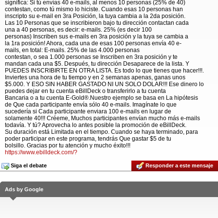
significa: Si tú envías 40 e-mails, al menos 10 personas (25% de 40)
contestan, como tú mismo lo hiciste. Cuando esas 10 personas han
inscripto su e-mail en 3ra Posición, la tuya cambia a la 2da posición.
Las 10 Personas que se inscribieron bajo tu dirección contactan cada
una a 40 personas, es decir: e-mails. 25% (es decir 100
personas) Inscriben sus e-mails en 3ra posición y la tuya se cambia a
la 1ra posición! Ahora, cada una de esas 100 personas envía 40 e-
mails, en total: E-mails. 25% de las 4.000 personas
contestan, o sea 1.000 personas se Inscriben en 3ra posición y te
mandan cada una $5. Después, tu dirección Desaparece de la lista. Y
PUEDES INSCRIBIRTE EN OTRA LISTA. Es todo lo que tienes que hacer!!!.
Inviertes una hora de tu tiempo y en 2 semanas apenas, ganas unos
$5.000. Y ESO SIN HABER GASTADO NI UN SOLO DOLAR!!! Ese dinero lo
puedes dejar en tu cuenta eBillDeck o transferirlo a tu cuenta
Bancaria o a tu cuenta E-Gold®.Nuestro ejemplo se basa en La hipótesis
de Que cada participante envía sólo 40 e-mails. Imagínate lo que
sucedería si Cada participante enviara 100 e-mails en lugar de
solamente 40!!! Créeme, Muchos participantes envían mucho más e-mails
todavía. Y tú? Aprovecha lo antes posible la promoción de eBillDeck.
Su duración está Limitada en el tiempo. Cuando se haya terminado, para
poder participar en este programa, tendrás Que gastar $5 de tu
bolsillo. Gracias por tu atención y mucho éxito!!!
https://www.ebilldeck.com/?
Siga el debate
Responder a este mensaje
Ads by Google