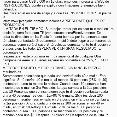
hacer para ganar US$ 5.000 en 15 días, entonces ingresa a la Web de
INSTRUCCIONES donde se explica con Imágenes y ejemplos bien
definidos.
Haz click en el enlace de abajo y sigue Las INSTRUCCIONES al pie de
la
letra: www.pvscjobs.com/instrucciones APRESURATE QUE ES DE
PROMOCION
LIMITADA EN EL TIEMPO. Si te dejas tentar por colocar tu e-mail en 1ra
posición, será fatal para Ti! (ver instrucciones)Efectivamente, De
estar tu dirección en 1ra Posición, será borrada por las personas que
tú habrás contactado Directamente, impidiéndote llegar a centenares de
personas como será el caso Si tú colocas correctamente tu dirección en
3ra posición. Es todo. ESPERA VER UN GRAN RESULTADO! El
porcentaje de
respuesta en este programa es muy superior al de cualquier Otra
campaña de e-mails. Puedes esperar un porcentaje de 25%, SIENDO
ESTE
METODO GRATUITO, Y POR LO TANTO SIN NINGUN RIEZGO.El
resultado es
Sorprendente calculando que cada uno enviará solo 40 e-mails. Eso
significa: Si tú envías 40 e-mails, al menos 10 personas (25% de 40)
contestan, como tú mismo lo hiciste. Cuando esas 10 personas han
inscripto su e-mail en 3ra Posición, la tuya cambia a la 2da posición.
Las 10 Personas que se inscribieron bajo tu dirección contactan cada
una a 40 personas, es decir: 10x40@0 e-mails. 25% (es decir 100
personas) Inscriben sus e-mails en 3ra posición y la tuya se cambia a
la 1ra posición! Ahora, cada una de esas 100 personas envía 40 e-
mails, en total: 100x40@00 E-mails. 25% de las 4.000 personas
contestan, o sea 1.000 personas se Inscriben en 3ra posición y te
mandan cada una $5. Después, tu dirección Desaparece de la lista. Y