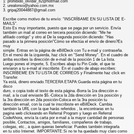
1: prohibido_olvidar_82@hotmail.com
2. urealonso@yahoo.com.mx
3. gripaj20044887@gmail.com
Escribe como motivo de tu envío: "INSCRÍBAME EN SU LISTA DE E-
MAILS".
Esto Es muy importante, puesto que se paga por un servicio. Envía
también un mail al correo en tercera posición diciendo: "Me he
afiliado contigo" y otro al De la segunda posición diciendo: "Has
pasado a la primera posición"Cómo se efectúa el envío de dinero?Es
muy
simple. Entras en la página de eBillDeck con Tu e-mail y contraseña.
En el menú de la izquierda, haz click en "Send Money". En el cuadro de
arriba escribes la dirección de e-mail de la posición 1 de La lista.
Luego pones el importe, 5. Escribes abajo tu Pin Code, el que te
enviaron a tu e-mail al inscribirte. En el cuadro de abajo escribes:
INSCRÍBEME EN TU LISTA DE CORREOS y Finalmente haz click en
Transfer.
Ya está, dinero enviado.TERCERA ETAPA:Guarda esta página en tu
disco
duro, o copia todo el texto de esta página.-Borra la 1ra dirección e-
mail, a la cual enviaste $5.-Coloca la 2da dirección en 1ra posición y
la 3ra dirección en 2da posición-Coloca en la 3ra posición tu
dirección email, con la cual te inscribiste en eBillDeck. Cambia
también la URL con la que harás referidos , la encontraras en tu
pagina web clickeando en Referral Program y luego en Referral
CodeAhora, envía la carta por e-mail a la mayor cantidad de personas
posible, Contactos, amigos, familiares, compañeros de trabajo,
colegas, etc., a quien quieras beneficiar. Puedes también integrarla
en tu sitio Internet. IMPORTANTE:Si no te ha quedado muy claro como