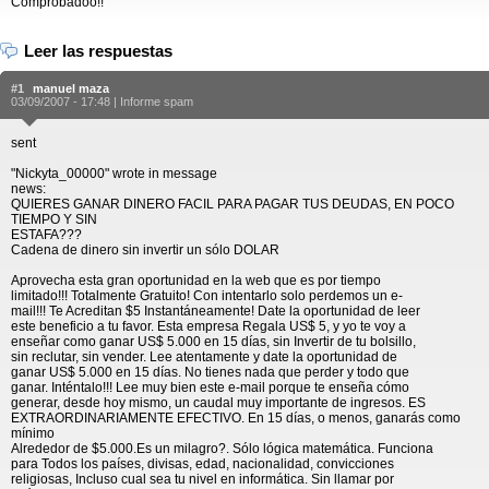
Comprobadoo!!
Leer las respuestas
#1
manuel maza
03/09/2007 - 17:48 |
Informe spam
sent
"Nickyta_00000" wrote in message
news:
QUIERES GANAR DINERO FACIL PARA PAGAR TUS DEUDAS, EN POCO
TIEMPO Y SIN
ESTAFA???
Cadena de dinero sin invertir un sólo DOLAR
Aprovecha esta gran oportunidad en la web que es por tiempo
limitado!!! Totalmente Gratuito! Con intentarlo solo perdemos un e-
mail!!! Te Acreditan $5 Instantáneamente! Date la oportunidad de leer
este beneficio a tu favor. Esta empresa Regala US$ 5, y yo te voy a
enseñar como ganar US$ 5.000 en 15 días, sin Invertir de tu bolsillo,
sin reclutar, sin vender. Lee atentamente y date la oportunidad de
ganar US$ 5.000 en 15 días. No tienes nada que perder y todo que
ganar. Inténtalo!!! Lee muy bien este e-mail porque te enseña cómo
generar, desde hoy mismo, un caudal muy importante de ingresos. ES
EXTRAORDINARIAMENTE EFECTIVO. En 15 días, o menos, ganarás como
mínimo
Alrededor de $5.000.Es un milagro?. Sólo lógica matemática. Funciona
para Todos los países, divisas, edad, nacionalidad, convicciones
religiosas, Incluso cual sea tu nivel en informática. Sin llamar por