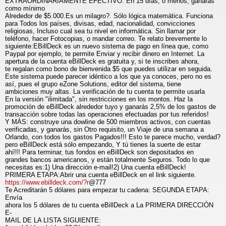
EXTRAORDINARIAMENTE EFECTIVO. En 15 días, o menos, ganarás
como mínimo
Alrededor de $5.000.Es un milagro?. Sólo lógica matemática. Funciona
para Todos los países, divisas, edad, nacionalidad, convicciones
religiosas, Incluso cual sea tu nivel en informática. Sin llamar por
teléfono, hacer Fotocopias, o mandar correo. Te relato brevemente lo
siguiente:EBillDeck es un nuevo sistema de pago en línea que, como
Paypal por ejemplo, te permite Enviar y recibir dinero en Internet. La
apertura de la cuenta eBillDeck es gratuita y, si te inscribes ahora,
te regalan como bono de bienvenida $5 que puedes utilizar en seguida.
Este sistema puede parecer idéntico a los que ya conoces, pero no es
así, pues el grupo eZone Solutions, editor del sistema, tiene
ambiciones muy altas. La verificación de tu cuenta te permite usarla
En la versión "ilimitada", sin restricciones en los montos. Haz la
promoción de eBillDeck alrededor tuyo y ganarás 2,5% de los gastos de
transacción sobre todas las operaciones efectuadas por tus referidos!
Y MÁS: construye una dowline de 500 miembros activos, con cuentas
verificadas, y ganarás, sin Otro requisito, un Viaje de una semana a
Orlando, con todos los gastos Pagados!!! Esto te parece mucho, verdad?
pero eBillDeck está sólo empezando, Y tú tienes la suerte de estar
ahí!!! Para terminar, tus fondos en eBillDeck son depositados en
grandes bancos americanos, y están totalmente Seguros. Todo lo que
necesitas es:1) Una dirección e-mail!2) Una cuenta eBillDeck!
PRIMERA ETAPA:Abrir una cuenta eBillDeck en el link siguiente.
https://www.ebilldeck.com/?r
@777
Te Acreditarán 5 dólares para empezar tu cadena: SEGUNDA ETAPA:
Envía
ahora los 5 dólares de tu cuenta eBillDeck a La PRIMERA DIRECCIÓN
E-
MAIL DE LA LISTA SIGUIENTE: