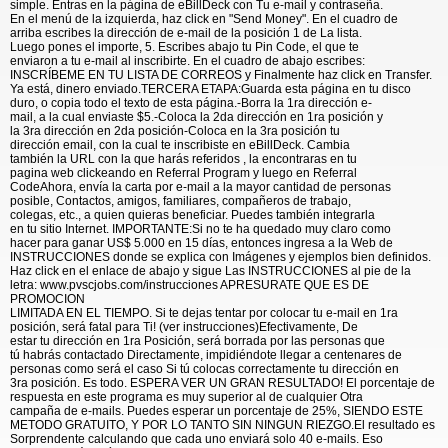
simple. Entras en la página de eBillDeck con Tu e-mail y contraseña.
En el menú de la izquierda, haz click en "Send Money". En el cuadro de
arriba escribes la dirección de e-mail de la posición 1 de La lista.
Luego pones el importe, 5. Escribes abajo tu Pin Code, el que te
enviaron a tu e-mail al inscribirte. En el cuadro de abajo escribes:
INSCRÍBEME EN TU LISTA DE CORREOS y Finalmente haz click en Transfer.
Ya está, dinero enviado.TERCERA ETAPA:Guarda esta página en tu disco
duro, o copia todo el texto de esta página.-Borra la 1ra dirección e-
mail, a la cual enviaste $5.-Coloca la 2da dirección en 1ra posición y
la 3ra dirección en 2da posición-Coloca en la 3ra posición tu
dirección email, con la cual te inscribiste en eBillDeck. Cambia
también la URL con la que harás referidos , la encontraras en tu
pagina web clickeando en Referral Program y luego en Referral
CodeAhora, envía la carta por e-mail a la mayor cantidad de personas
posible, Contactos, amigos, familiares, compañeros de trabajo,
colegas, etc., a quien quieras beneficiar. Puedes también integrarla
en tu sitio Internet. IMPORTANTE:Si no te ha quedado muy claro como
hacer para ganar US$ 5.000 en 15 días, entonces ingresa a la Web de
INSTRUCCIONES donde se explica con Imágenes y ejemplos bien definidos.
Haz click en el enlace de abajo y sigue Las INSTRUCCIONES al pie de la
letra: www.pvscjobs.com/instrucciones APRESURATE QUE ES DE
PROMOCION
LIMITADA EN EL TIEMPO. Si te dejas tentar por colocar tu e-mail en 1ra
posición, será fatal para Ti! (ver instrucciones)Efectivamente, De
estar tu dirección en 1ra Posición, será borrada por las personas que
tú habrás contactado Directamente, impidiéndote llegar a centenares de
personas como será el caso Si tú colocas correctamente tu dirección en
3ra posición. Es todo. ESPERA VER UN GRAN RESULTADO! El porcentaje de
respuesta en este programa es muy superior al de cualquier Otra
campaña de e-mails. Puedes esperar un porcentaje de 25%, SIENDO ESTE
METODO GRATUITO, Y POR LO TANTO SIN NINGUN RIEZGO.El resultado es
Sorprendente calculando que cada uno enviará solo 40 e-mails. Eso