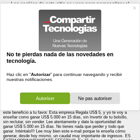
Sábado 08 de agosto - 00:42
Registrar
Conectar
Las cookies de este sitio se usan para personalizar el
contenido y los anuncios, para ofrecer funciones de medios
sociales y para analizar el tráfico. Además, compartimos
información sobre el uso que haga del sitio web con nuestros
partners de medios sociales, de publicidad y de análisis
web.
OK
Foros
Prensa
Videos
Tecnologias
>
Foros
>
Windows XP
>
Instalacion
>
Paga tus deudas y cómprate lo que quieras sin invertir un
Paga tus deudas y cómprate lo que quieras sin invertir
un sólo dólar!!! Comprobado!!
sólo dólar!!! Comprobado!!
21/08/2007 - 17:14 por
Nickyta_00000
|
Informe spam
QUIERES GANAR DINERO FACIL PARA PAGAR TUS DEUDAS, EN
POCO TIEMPO Y SIN
ESTAFA???
Cadena de dinero sin invertir un sólo DOLAR
Aprovecha esta gran oportunidad en la web que es por tiempo
limitado!!! Totalmente Gratuito! Con intentarlo solo perdemos un e-
mail!!! Te Acreditan $5 Instantáneamente! Date la oportunidad de leer
este beneficio a tu favor. Esta empresa Regala US$ 5, y yo te voy a
enseñar como ganar US$ 5.000 en 15 días, sin Invertir de tu bolsillo,
sin reclutar, sin vender. Lee atentamente y date la oportunidad de
ganar US$ 5.000 en 15 días. No tienes nada que perder y todo que
ganar. Inténtalo!!! Lee muy bien este e-mail porque te enseña cómo
generar, desde hoy mismo, un caudal muy importante de ingresos. ES