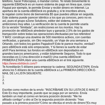
teléfono, hacer Fotocopias, o mandar correo. Te relato brevemente lo
siguiente:EBillDeck es un nuevo sistema de pago en línea que, como
Paypal por ejemplo, te permite Enviar y recibir dinero en Internet. La
apertura de la cuenta eBillDeck es gratuita y, si te inscribes ahora,
te regalan como bono de bienvenida $5 que puedes utilizar en seguida.
Este sistema puede parecer idéntico a los que ya conoces, pero no es
así, pues el grupo eZone Solutions, editor del sistema, tiene
ambiciones muy altas. La verificación de tu cuenta te permite usarla
En la versión "ilimitada", sin restricciones en los montos. Haz la
promoción de eBillDeck alrededor tuyo y ganarás 2,5% de los gastos de
transacción sobre todas las operaciones efectuadas por tus referidos!
Y MÁS: construye una dowline de 500 miembros activos, con cuentas
verificadas, y ganarás, sin Otro requisito, un Viaje de una semana a
Orlando, con todos los gastos Pagados!!! Esto te parece mucho, verdad?
pero eBillDeck está sólo empezando, Y tú tienes la suerte de estar
ahí!!! Para terminar, tus fondos en eBillDeck son depositados en
grandes bancos americanos, y están totalmente Seguros. Todo lo que
necesitas es:1) Una dirección e-mail!2) Una cuenta eBillDeck!
PRIMERA ETAPA:Abrir una cuenta eBillDeck en el link siguiente.
https://www.ebilldeck.com/?
Te Acreditarán 5 dólares para empezar tu cadena: SEGUNDA ETAPA: Envía
ahora los 5 dólares de tu cuenta eBillDeck a La PRIMERA DIRECCIÓN E-
MAIL DE LA LISTA SIGUIENTE:
1:
2.
3.
Escribe como motivo de tu envío: "INSCRÍBAME EN SU LISTA DE E-MAILS".
Esto Es muy importante, puesto que se paga por un servicio. Envía
también un mail al correo en tercera posición diciendo: "Me he
afiliado contigo" y otro al De la segunda posición diciendo: "Has
pasado a la primera posición"Cómo se efectúa el envío de dinero?Es muy