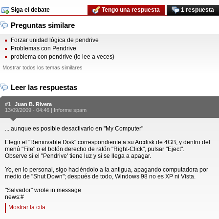
Siga el debate
Tengo una respuesta
1 respuesta
Preguntas similare
Forzar unidad lógica de pendrive
Problemas con Pendrive
problema con pendrive (lo lee a veces)
Mostrar todos los temas similares
Leer las respuestas
#1
Juan B. Rivera
13/09/2009 - 04:46 |
Informe spam
... aunque es posible desactivarlo en "My Computer"
Elegir el "Removable Disk" correspondiente a su Arcdisk de 4GB, y dentro del
menú "File" o el botón derecho de ratón "Right-Click", pulsar "Eject".
Observe si el "Pendrive' tiene luz y si se llega a apagar.
Yo, en lo personal, sigo haciéndolo a la antigua, apagando computadora por
medio de "Shut Down"; después de todo, Windows 98 no es XP ni Vista.
"Salvador" wrote in message
news:#
Mostrar la cita