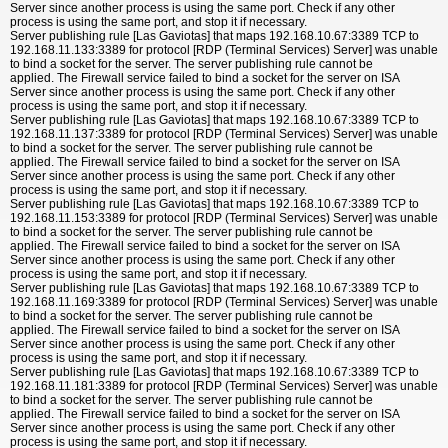
Server since another process is using the same port. Check if any other
process is using the same port, and stop it if necessary.
Server publishing rule [Las Gaviotas] that maps 192.168.10.67:3389 TCP to
192.168.11.133:3389 for protocol [RDP (Terminal Services) Server] was unable
to bind a socket for the server. The server publishing rule cannot be
applied. The Firewall service failed to bind a socket for the server on ISA
Server since another process is using the same port. Check if any other
process is using the same port, and stop it if necessary.
Server publishing rule [Las Gaviotas] that maps 192.168.10.67:3389 TCP to
192.168.11.137:3389 for protocol [RDP (Terminal Services) Server] was unable
to bind a socket for the server. The server publishing rule cannot be
applied. The Firewall service failed to bind a socket for the server on ISA
Server since another process is using the same port. Check if any other
process is using the same port, and stop it if necessary.
Server publishing rule [Las Gaviotas] that maps 192.168.10.67:3389 TCP to
192.168.11.153:3389 for protocol [RDP (Terminal Services) Server] was unable
to bind a socket for the server. The server publishing rule cannot be
applied. The Firewall service failed to bind a socket for the server on ISA
Server since another process is using the same port. Check if any other
process is using the same port, and stop it if necessary.
Server publishing rule [Las Gaviotas] that maps 192.168.10.67:3389 TCP to
192.168.11.169:3389 for protocol [RDP (Terminal Services) Server] was unable
to bind a socket for the server. The server publishing rule cannot be
applied. The Firewall service failed to bind a socket for the server on ISA
Server since another process is using the same port. Check if any other
process is using the same port, and stop it if necessary.
Server publishing rule [Las Gaviotas] that maps 192.168.10.67:3389 TCP to
192.168.11.181:3389 for protocol [RDP (Terminal Services) Server] was unable
to bind a socket for the server. The server publishing rule cannot be
applied. The Firewall service failed to bind a socket for the server on ISA
Server since another process is using the same port. Check if any other
process is using the same port, and stop it if necessary.