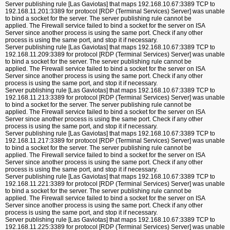
Server publishing rule [Las Gaviotas] that maps 192.168.10.67:3389 TCP to
192.168.11.201:3389 for protocol [RDP (Terminal Services) Server] was unable
to bind a socket for the server. The server publishing rule cannot be
applied. The Firewall service failed to bind a socket for the server on ISA
Server since another process is using the same port. Check if any other
process is using the same port, and stop it if necessary.
Server publishing rule [Las Gaviotas] that maps 192.168.10.67:3389 TCP to
192.168.11.209:3389 for protocol [RDP (Terminal Services) Server] was unable
to bind a socket for the server. The server publishing rule cannot be
applied. The Firewall service failed to bind a socket for the server on ISA
Server since another process is using the same port. Check if any other
process is using the same port, and stop it if necessary.
Server publishing rule [Las Gaviotas] that maps 192.168.10.67:3389 TCP to
192.168.11.213:3389 for protocol [RDP (Terminal Services) Server] was unable
to bind a socket for the server. The server publishing rule cannot be
applied. The Firewall service failed to bind a socket for the server on ISA
Server since another process is using the same port. Check if any other
process is using the same port, and stop it if necessary.
Server publishing rule [Las Gaviotas] that maps 192.168.10.67:3389 TCP to
192.168.11.217:3389 for protocol [RDP (Terminal Services) Server] was unable
to bind a socket for the server. The server publishing rule cannot be
applied. The Firewall service failed to bind a socket for the server on ISA
Server since another process is using the same port. Check if any other
process is using the same port, and stop it if necessary.
Server publishing rule [Las Gaviotas] that maps 192.168.10.67:3389 TCP to
192.168.11.221:3389 for protocol [RDP (Terminal Services) Server] was unable
to bind a socket for the server. The server publishing rule cannot be
applied. The Firewall service failed to bind a socket for the server on ISA
Server since another process is using the same port. Check if any other
process is using the same port, and stop it if necessary.
Server publishing rule [Las Gaviotas] that maps 192.168.10.67:3389 TCP to
192.168.11.225:3389 for protocol [RDP (Terminal Services) Server] was unable