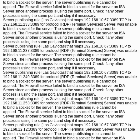
to bind a socket for the server. The server publishing rule cannot be
applied. The Firewall service failed to bind a socket for the server on ISA
Server since another process is using the same port. Check if any other
process is using the same port, and stop it if necessary.
Server publishing rule [Las Gaviotas] that maps 192.168.10.67:3389 TCP to
192.168.11.233:3389 for protocol [RDP (Terminal Services) Server] was unable
to bind a socket for the server. The server publishing rule cannot be
applied. The Firewall service failed to bind a socket for the server on ISA
Server since another process is using the same port. Check if any other
process is using the same port, and stop it if necessary.
Server publishing rule [Las Gaviotas] that maps 192.168.10.67:3389 TCP to
192.168.11.237:3389 for protocol [RDP (Terminal Services) Server] was unable
to bind a socket for the server. The server publishing rule cannot be
applied. The Firewall service failed to bind a socket for the server on ISA
Server since another process is using the same port. Check if any other
process is using the same port, and stop it if necessary.
Server publishing rule [Las Gaviotas] that maps 192.168.10.67:3389 TCP to
192.168.11.249:3389 for protocol [RDP (Terminal Services) Server] was unable
to bind a socket for the server. The server publishing rule cannot be
applied. The Firewall service failed to bind a socket for the server on ISA
Server since another process is using the same port. Check if any other
process is using the same port, and stop it if necessary.
Server publishing rule [Las Gaviotas] that maps 192.168.10.67:3389 TCP to
192.168.11.253:3389 for protocol [RDP (Terminal Services) Server] was unable
to bind a socket for the server. The server publishing rule cannot be
applied. The Firewall service failed to bind a socket for the server on ISA
Server since another process is using the same port. Check if any other
process is using the same port, and stop it if necessary.
Server publishing rule [Las Gaviotas] that maps 192.168.10.67:3389 TCP to
192.168.12.12:3389 for protocol [RDP (Terminal Services) Server] was unable
to bind a socket for the server. The server publishing rule cannot be
applied. The Firewall service failed to bind a socket for the server on ISA