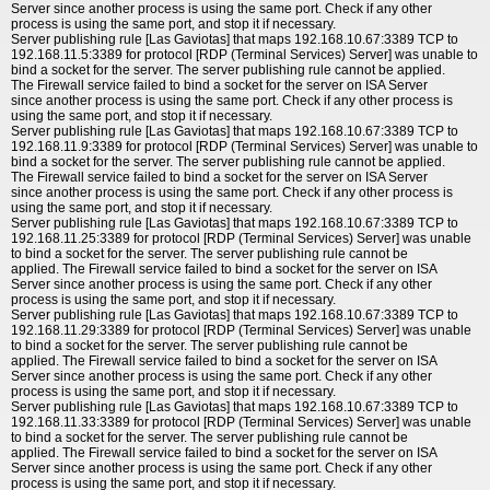
Server since another process is using the same port. Check if any other
process is using the same port, and stop it if necessary.
Server publishing rule [Las Gaviotas] that maps 192.168.10.67:3389 TCP to
192.168.11.5:3389 for protocol [RDP (Terminal Services) Server] was unable to
bind a socket for the server. The server publishing rule cannot be applied.
The Firewall service failed to bind a socket for the server on ISA Server
since another process is using the same port. Check if any other process is
using the same port, and stop it if necessary.
Server publishing rule [Las Gaviotas] that maps 192.168.10.67:3389 TCP to
192.168.11.9:3389 for protocol [RDP (Terminal Services) Server] was unable to
bind a socket for the server. The server publishing rule cannot be applied.
The Firewall service failed to bind a socket for the server on ISA Server
since another process is using the same port. Check if any other process is
using the same port, and stop it if necessary.
Server publishing rule [Las Gaviotas] that maps 192.168.10.67:3389 TCP to
192.168.11.25:3389 for protocol [RDP (Terminal Services) Server] was unable
to bind a socket for the server. The server publishing rule cannot be
applied. The Firewall service failed to bind a socket for the server on ISA
Server since another process is using the same port. Check if any other
process is using the same port, and stop it if necessary.
Server publishing rule [Las Gaviotas] that maps 192.168.10.67:3389 TCP to
192.168.11.29:3389 for protocol [RDP (Terminal Services) Server] was unable
to bind a socket for the server. The server publishing rule cannot be
applied. The Firewall service failed to bind a socket for the server on ISA
Server since another process is using the same port. Check if any other
process is using the same port, and stop it if necessary.
Server publishing rule [Las Gaviotas] that maps 192.168.10.67:3389 TCP to
192.168.11.33:3389 for protocol [RDP (Terminal Services) Server] was unable
to bind a socket for the server. The server publishing rule cannot be
applied. The Firewall service failed to bind a socket for the server on ISA
Server since another process is using the same port. Check if any other
process is using the same port, and stop it if necessary.