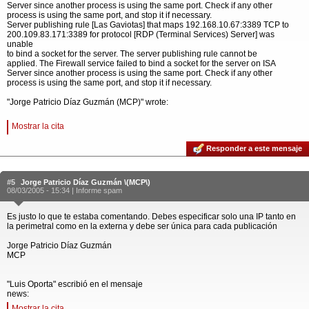
Server since another process is using the same port. Check if any other
process is using the same port, and stop it if necessary.
Server publishing rule [Las Gaviotas] that maps 192.168.10.67:3389 TCP to
200.109.83.171:3389 for protocol [RDP (Terminal Services) Server] was
unable
to bind a socket for the server. The server publishing rule cannot be
applied. The Firewall service failed to bind a socket for the server on ISA
Server since another process is using the same port. Check if any other
process is using the same port, and stop it if necessary.
"Jorge Patricio Díaz Guzmán (MCP)" wrote:
Mostrar la cita
Responder a este mensaje
#5
Jorge Patricio Díaz Guzmán \(MCP\)
08/03/2005 - 15:34 |
Informe spam
Es justo lo que te estaba comentando. Debes especificar solo una IP tanto en
la perimetral como en la externa y debe ser única para cada publicación
Jorge Patricio Díaz Guzmán
MCP
"Luis Oporta" escribió en el mensaje
news:
Mostrar la cita