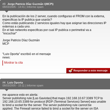
#3
Jorge Patricio Díaz Guzmán \(MCP\)
08/03/2005 - 14:41 |
Informe spam
En la publicación de los 2 server, cuando configuras el FROM con la externa,
especificas la IP publica que usarás?
Como estás publicando 2 servicios iguales hay que asignar las direcciones IP
externas a cada uno.
En el tab networks especificas por cual IP publica o perimetral va a
"escuchar"
Jorge Patricio Díaz Guzmán
MCP
"Luis Oporta" escribió en el mensaje
news:
Mostrar la cita
Responder a este mensaje
#4
Luis Oporta
08/03/2005 - 15:11 |
Informe spam
me aparece esto en alerta:
Server publishing rule [Las Gaviotas] that maps 192.168.10.67:3389 TCP to
192.168.10.65:3389 for protocol [RDP (Terminal Services) Server] was unable
to bind a socket for the server. The server publishing rule cannot be
applied. The Firewall service failed to bind a socket for the server on ISA