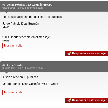
#1
Jorge Patricio Díaz Guzmán \(MCP\)
08/03/2005 - 14:00 |
Informe spam
Los dos se accesan por distintas IPs publicas?
Jorge Patricio Díaz Guzmán
MCP
"Luis Oporta" escribió en el mensaje
news:
Mostrar la cita
Responder a este mensaje
#2
Luis Oporta
08/03/2005 - 14:25 |
Informe spam
si son dirección IP publicas
"Jorge Patricio Díaz Guzmán (MCP)" wrote:
Mostrar la cita
Responder a este mensaje