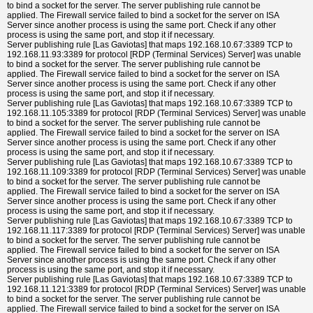
to bind a socket for the server. The server publishing rule cannot be
applied. The Firewall service failed to bind a socket for the server on ISA
Server since another process is using the same port. Check if any other
process is using the same port, and stop it if necessary.
Server publishing rule [Las Gaviotas] that maps 192.168.10.67:3389 TCP to
192.168.11.93:3389 for protocol [RDP (Terminal Services) Server] was unable
to bind a socket for the server. The server publishing rule cannot be
applied. The Firewall service failed to bind a socket for the server on ISA
Server since another process is using the same port. Check if any other
process is using the same port, and stop it if necessary.
Server publishing rule [Las Gaviotas] that maps 192.168.10.67:3389 TCP to
192.168.11.105:3389 for protocol [RDP (Terminal Services) Server] was unable
to bind a socket for the server. The server publishing rule cannot be
applied. The Firewall service failed to bind a socket for the server on ISA
Server since another process is using the same port. Check if any other
process is using the same port, and stop it if necessary.
Server publishing rule [Las Gaviotas] that maps 192.168.10.67:3389 TCP to
192.168.11.109:3389 for protocol [RDP (Terminal Services) Server] was unable
to bind a socket for the server. The server publishing rule cannot be
applied. The Firewall service failed to bind a socket for the server on ISA
Server since another process is using the same port. Check if any other
process is using the same port, and stop it if necessary.
Server publishing rule [Las Gaviotas] that maps 192.168.10.67:3389 TCP to
192.168.11.117:3389 for protocol [RDP (Terminal Services) Server] was unable
to bind a socket for the server. The server publishing rule cannot be
applied. The Firewall service failed to bind a socket for the server on ISA
Server since another process is using the same port. Check if any other
process is using the same port, and stop it if necessary.
Server publishing rule [Las Gaviotas] that maps 192.168.10.67:3389 TCP to
192.168.11.121:3389 for protocol [RDP (Terminal Services) Server] was unable
to bind a socket for the server. The server publishing rule cannot be
applied. The Firewall service failed to bind a socket for the server on ISA