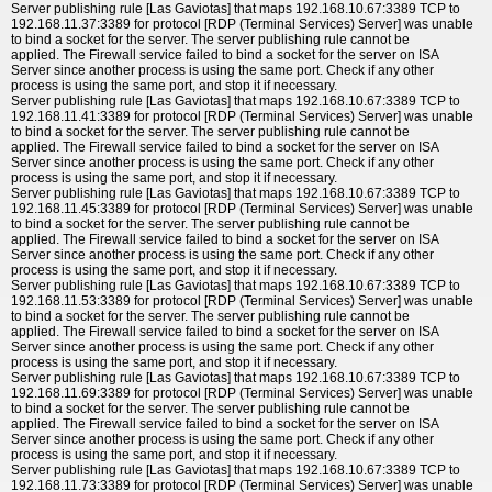
Server publishing rule [Las Gaviotas] that maps 192.168.10.67:3389 TCP to
192.168.11.37:3389 for protocol [RDP (Terminal Services) Server] was unable
to bind a socket for the server. The server publishing rule cannot be
applied. The Firewall service failed to bind a socket for the server on ISA
Server since another process is using the same port. Check if any other
process is using the same port, and stop it if necessary.
Server publishing rule [Las Gaviotas] that maps 192.168.10.67:3389 TCP to
192.168.11.41:3389 for protocol [RDP (Terminal Services) Server] was unable
to bind a socket for the server. The server publishing rule cannot be
applied. The Firewall service failed to bind a socket for the server on ISA
Server since another process is using the same port. Check if any other
process is using the same port, and stop it if necessary.
Server publishing rule [Las Gaviotas] that maps 192.168.10.67:3389 TCP to
192.168.11.45:3389 for protocol [RDP (Terminal Services) Server] was unable
to bind a socket for the server. The server publishing rule cannot be
applied. The Firewall service failed to bind a socket for the server on ISA
Server since another process is using the same port. Check if any other
process is using the same port, and stop it if necessary.
Server publishing rule [Las Gaviotas] that maps 192.168.10.67:3389 TCP to
192.168.11.53:3389 for protocol [RDP (Terminal Services) Server] was unable
to bind a socket for the server. The server publishing rule cannot be
applied. The Firewall service failed to bind a socket for the server on ISA
Server since another process is using the same port. Check if any other
process is using the same port, and stop it if necessary.
Server publishing rule [Las Gaviotas] that maps 192.168.10.67:3389 TCP to
192.168.11.69:3389 for protocol [RDP (Terminal Services) Server] was unable
to bind a socket for the server. The server publishing rule cannot be
applied. The Firewall service failed to bind a socket for the server on ISA
Server since another process is using the same port. Check if any other
process is using the same port, and stop it if necessary.
Server publishing rule [Las Gaviotas] that maps 192.168.10.67:3389 TCP to
192.168.11.73:3389 for protocol [RDP (Terminal Services) Server] was unable