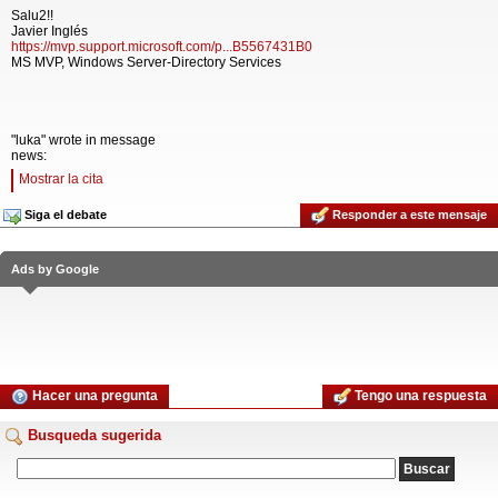
Salu2!!
Javier Inglés
https://mvp.support.microsoft.com/p...B5567431B0
MS MVP, Windows Server-Directory Services
"luka" wrote in message
news:
Mostrar la cita
Siga el debate
Responder a este mensaje
Ads by Google
Hacer una pregunta
Tengo una respuesta
Busqueda sugerida