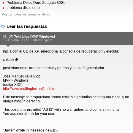
Problema Disco Duro Seagate 80Gb....
problema disco duro
Mostrar todos los temas similares
Leer las respuestas
#1
JM Tella Llop [MVP Windows]
18/11/2004 - 17:51 |
Informe spam
Inicia con el CD de XP, selecciona la consola de recuperacion y ejecuta:
chkdsk /R
posteriormente, arranca normal y prueba ya el defragmentador.
Jose Manuel Tella Llop
MVP - Windows
(quitar XXX)
http://www.multingles.net/jmt.htm
Este mensaje se proporciona "como está" sin garantías de ninguna clase, y no
otorga ningún derecho.
This posting is provided "AS IS" with no warranties, and confers no rights.
You assume all risk for your use.
"Javier" wrote in message news:%