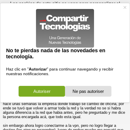
Domingo 09 de agosto - 13:00
Registrar
Conectar
Las cookies de este sitio se usan para personalizar el
contenido y los anuncios, para ofrecer funciones de medios
sociales y para analizar el tráfico. Además, compartimos
información sobre el uso que haga del sitio web con nuestros
partners de medios sociales, de publicidad y de análisis
web.
OK
Foros
Prensa
Videos
Tecnologias
>
Foros
>
Internet
>
Discusiones
Problema ping VPN
Generales
>
Problema ping VPN
17/01/2011 - 16:15 por
rkdo
|
Informe spam
¡ Hola !
estimados me acabo de registrar en este foro para ver si me pueden
ayudar con un problema que me dado más de un dolor de cabeza,
durante las ultimas semanas.
les cuento como se origino el problema:
por motivos laborales debo conectarme a una VPN, el problema es que
hace unas semanas la empresa donde trabajo se cambió de oficina, por
ende se tuvó que volver a armar toda la red y la verdad no se si habra
alguna diferencia a la red que habia antes, pero he preguntado y me dice
la persona encargada acá, que todo esta igual.
sin embargo ahora logro conectarme a la vpn, pero no logro llegar a
destino (los ping no responden), luego de probar mucho me percaté que