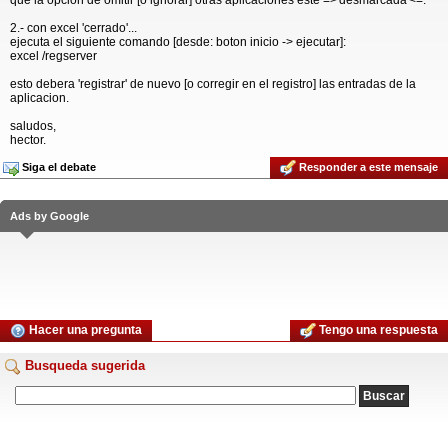
que la opcion de omitir [o ignorar] otras aplicaciones este =>'desmarcada'<=.
2.- con excel 'cerrado'...
ejecuta el siguiente comando [desde: boton inicio -> ejecutar]:
excel /regserver
esto debera 'registrar' de nuevo [o corregir en el registro] las entradas de la
aplicacion.
saludos,
hector.
Siga el debate
Responder a este mensaje
Ads by Google
Hacer una pregunta
Tengo una respuesta
Busqueda sugerida