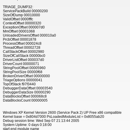
TRIAGE_DUMP32:
ServicePackBuild 00000200
SizeOfDump 00010000
ValidOffset 0000fffc
ContextOffset 00000320
ExceptionOffset 000007d0
MmOffset 00001068
UnloadedDriversOffset 000010a0
PrcbOffset 00001878
ProcessOffset 000024c8
ThreadOffset 00002728
CallStackOffset 00002980
SizeOfCallStack 00000bc0
DriverListOffset 000037d0
DriverCount 00000071
StringPoolOffset 00005960
StringPoolSize 00000f68
BrokenDriverOffset 00000000
TriageOptions 00000041
TopOfStack f97f3440
DebuggerDataOffset 00003540
DebuggerDataSize 00000290
DataBlocksOffset 000068c8
DataBlocksCount 00000005
Windows XP Kernel Version 2600 (Service Pack 2) UP Free x86 compatible
Kernel base = 0x804d7000 PsLoadedModuleList = 0x8055ab20
Debug session time: Wed Sep 07 21:13:44 2005
System Uptime: 0 days 0:18:00
start end module name