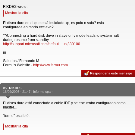
RIKDES wrote:
Mostrar la cita
El disco duro en el que está instalado xp, es pata o sata? esta
configurada en modo exclavo?
**/Connecting a hard disk drive in slave only mode leads to system halt
during resume from standby
http://support.microsoft.com/defaul...-us;330100
m
Saludos / Fernando M.
Fermu's Website -
http://www.fermu.com
Responder a este mensaje
#5
RIKDES
16/09/2005 - 21:47 |
Informe spam
El disco duro está conectado a cable IDE y se encuentra configurado como
master...
"fermu" escribió:
Mostrar la cita