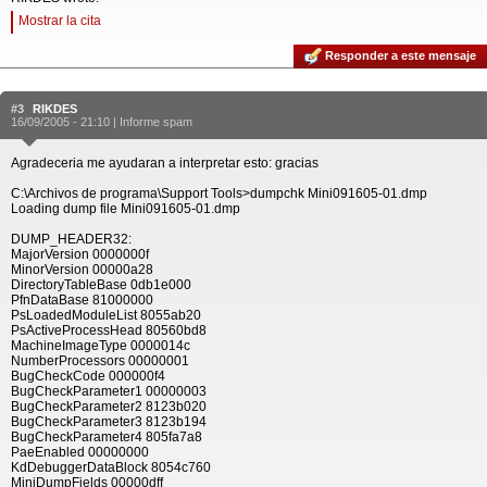
Mostrar la cita
Responder a este mensaje
#3
RIKDES
16/09/2005 - 21:10 |
Informe spam
Agradeceria me ayudaran a interpretar esto: gracias
C:\Archivos de programa\Support Tools>dumpchk Mini091605-01.dmp
Loading dump file Mini091605-01.dmp
DUMP_HEADER32:
MajorVersion 0000000f
MinorVersion 00000a28
DirectoryTableBase 0db1e000
PfnDataBase 81000000
PsLoadedModuleList 8055ab20
PsActiveProcessHead 80560bd8
MachineImageType 0000014c
NumberProcessors 00000001
BugCheckCode 000000f4
BugCheckParameter1 00000003
BugCheckParameter2 8123b020
BugCheckParameter3 8123b194
BugCheckParameter4 805fa7a8
PaeEnabled 00000000
KdDebuggerDataBlock 8054c760
MiniDumpFields 00000dff