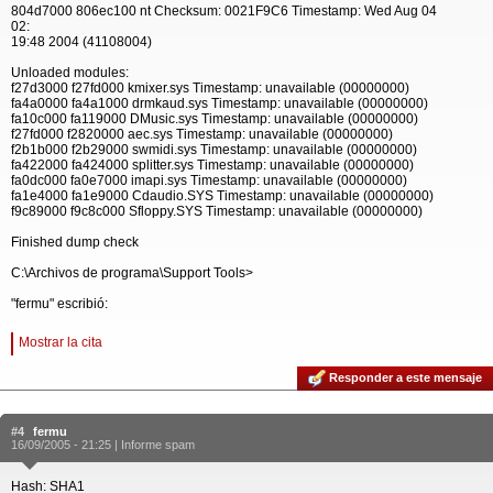
804d7000 806ec100 nt Checksum: 0021F9C6 Timestamp: Wed Aug 04
02:
19:48 2004 (41108004)
Unloaded modules:
f27d3000 f27fd000 kmixer.sys Timestamp: unavailable (00000000)
fa4a0000 fa4a1000 drmkaud.sys Timestamp: unavailable (00000000)
fa10c000 fa119000 DMusic.sys Timestamp: unavailable (00000000)
f27fd000 f2820000 aec.sys Timestamp: unavailable (00000000)
f2b1b000 f2b29000 swmidi.sys Timestamp: unavailable (00000000)
fa422000 fa424000 splitter.sys Timestamp: unavailable (00000000)
fa0dc000 fa0e7000 imapi.sys Timestamp: unavailable (00000000)
fa1e4000 fa1e9000 Cdaudio.SYS Timestamp: unavailable (00000000)
f9c89000 f9c8c000 Sfloppy.SYS Timestamp: unavailable (00000000)
Finished dump check
C:\Archivos de programa\Support Tools>
"fermu" escribió:
Mostrar la cita
Responder a este mensaje
#4
fermu
16/09/2005 - 21:25 |
Informe spam
Hash: SHA1