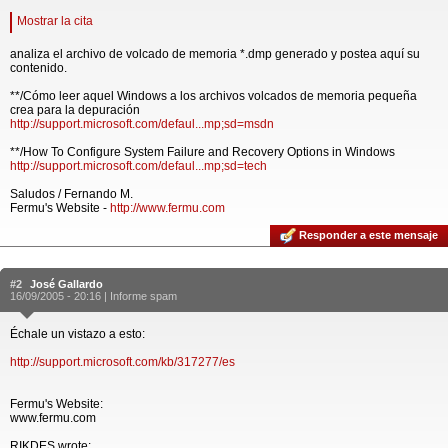
Mostrar la cita
analiza el archivo de volcado de memoria *.dmp generado y postea aquí su
contenido.
**/Cómo leer aquel Windows a los archivos volcados de memoria pequeña
crea para la depuración
http://support.microsoft.com/defaul...mp;sd=msdn
**/How To Configure System Failure and Recovery Options in Windows
http://support.microsoft.com/defaul...mp;sd=tech
Saludos / Fernando M.
Fermu's Website -
http://www.fermu.com
Responder a este mensaje
#2
José Gallardo
16/09/2005 - 20:16 |
Informe spam
Échale un vistazo a esto:
http://support.microsoft.com/kb/317277/es
Fermu's Website:
www.fermu.com
RIKDES wrote: