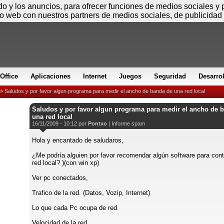
Sábado
ido y los anuncios, para ofrecer funciones de medios sociales y
io web con nuestros partners de medios sociales, de publicidad 
Office
Aplicaciones
Internet
Juegos
Seguridad
Desarro
>
Saludos y por favor algun programa para medir el ancho de banda de una red local
Saludos y por favor algun programa para medir el ancho de 
una red local
16/11/2009 - 10:12 por
Pontxo
|
Informe spam
Hola y encantado de saludaros,
¿Me podría alguien por favor recomendar algún software para cont
red local? )(con win xp)
Ver pc conectados,
Trafico de la red. (Datos, Vozip, Internet)
Lo que cada Pc ocupa de red.
Velocidad de la red.