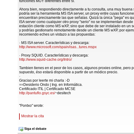
funciones MUY diferentes entre sí.
Ahora bien, respondiendo directamente a tu consulta, una muy buena 
podría ser la herramienta MS ISA server, un proxy entre cuyas funcion
encuentran precisamente las que señalas. Quizá la única "pega" es qu
ISA server como cualquier otro proxy "serio" no se implementan desde
estación cliente como MS wXP, sino que debe de ser instalado en un se
y podrías gestionarlo remotamente desde un cliente MS wXP, por ejem
recomiendo eches un vistazo a las propuestas:
· MS ISA server. Características y descarga:
http://www.microsoft.com/spain/isas...tures.mspx
· Proxy SQUID. Características y descarga:
http://www.squid-cache.org/Intro/
Tambien tienes en el peor de los casos, algunos proxies online, pero p
supuesto, éso estará disponible a partir de un módico precio.
·
Gracias por leerte mi charla :-D
==Desiderio Ondo | Ing. en Informática.
Certificado ITIL | Certificado MCSE
http://pantuflo.gsyc.es/
~desitech
"Pontxo" wrote:
Mostrar la cita
Siga el debate