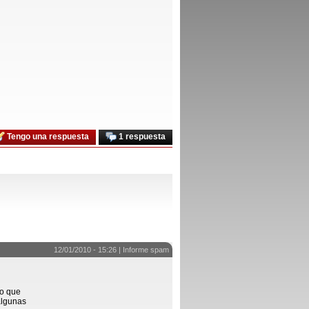
Tengo una respuesta
1 respuesta
12/01/2010 - 15:26 |
Informe spam
no que
algunas