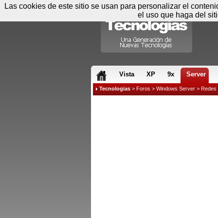
Las cookies de este sitio se usan para personalizar el conten
el uso que haga del sit
RSS & JS
Vista
XP
9x
Server
Tecnologias
>
Foros
>
Windows Server
>
Redes