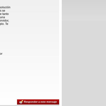
solución
es se
e tanto
 una
rvidor,
plo. Te
or
Responder a este mensaje