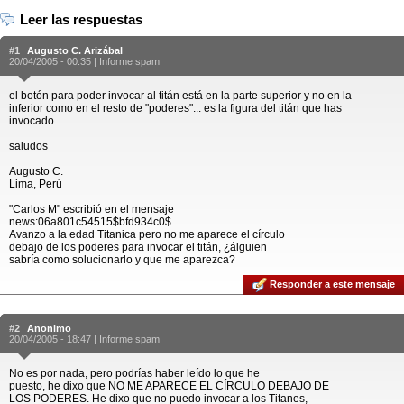
Leer las respuestas
#1
Augusto C. Arizábal
20/04/2005 - 00:35 |
Informe spam
el botón para poder invocar al titán está en la parte superior y no en la
inferior como en el resto de "poderes"... es la figura del titán que has
invocado
saludos
Augusto C.
Lima, Perú
"Carlos M" escribió en el mensaje
news:06a801c54515$bfd934c0$
Avanzo a la edad Titanica pero no me aparece el círculo
debajo de los poderes para invocar el titán, ¿álguien
sabría como solucionarlo y que me aparezca?
Responder a este mensaje
#2
Anonimo
20/04/2005 - 18:47 |
Informe spam
No es por nada, pero podrías haber leído lo que he
puesto, he dixo que NO ME APARECE EL CÍRCULO DEBAJO DE
LOS PODERES. He dixo que no puedo invocar a los Titanes,