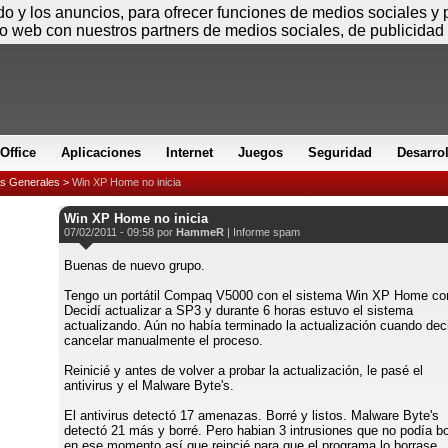
Jueves
ido y los anuncios, para ofrecer funciones de medios sociales y
io web con nuestros partners de medios sociales, de publicidad 
Office
Aplicaciones
Internet
Juegos
Seguridad
Desarro
es Generales
>
Win XP Home no inicia
Win XP Home no inicia
07/02/2011 - 09:58 por
HammeR
|
Informe spam
Buenas de nuevo grupo.
Tengo un portátil Compaq V5000 con el sistema Win XP Home co
Decidí actualizar a SP3 y durante 6 horas estuvo el sistema
actualizando. Aún no había terminado la actualización cuando dec
cancelar manualmente el proceso.
Reinicié y antes de volver a probar la actualización, le pasé el
antivirus y el Malware Byte's.
El antivirus detectó 17 amenazas. Borré y listos. Malware Byte's
detectó 21 más y borré. Pero habian 3 intrusiones que no podía bo
en ese momento así que reincié para que el programa lo borrase.