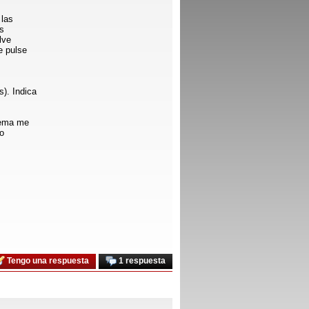
 las
Es
lve
e pulse
). Indica
tema me
io
Tengo una respuesta
1 respuesta