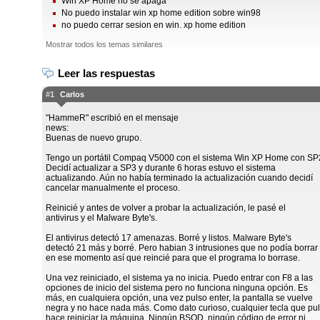
Win XP Home no se apaga
No puedo instalar win xp home edition sobre win98
no puedo cerrar sesion en win. xp home edition
Mostrar todos los temas similares
Leer las respuestas
#1
Carlos
"HammeR" escribió en el mensaje
news:
Buenas de nuevo grupo.
Tengo un portátil Compaq V5000 con el sistema Win XP Home con SP
Decidí actualizar a SP3 y durante 6 horas estuvo el sistema
actualizando. Aún no había terminado la actualización cuando decidí
cancelar manualmente el proceso.
Reinicié y antes de volver a probar la actualización, le pasé el
antivirus y el Malware Byte's.
El antivirus detectó 17 amenazas. Borré y listos. Malware Byte's
detectó 21 más y borré. Pero habian 3 intrusiones que no podía borrar
en ese momento así que reincié para que el programa lo borrase.
Una vez reiniciado, el sistema ya no inicia. Puedo entrar con F8 a las
opciones de inicio del sistema pero no funciona ninguna opción. Es
más, en cualquiera opción, una vez pulso enter, la pantalla se vuelve
negra y no hace nada más. Como dato curioso, cualquier tecla que pu
hace reiniciar la máquina. Ningún BSOD, ningún código de error ni