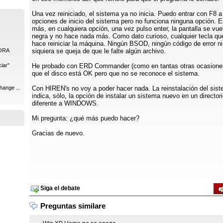
Una vez reiniciado, el sistema ya no inicia. Puedo entrar con F8 a
opciones de inicio del sistema pero no funciona ninguna opción. 
más, en cualquiera opción, una vez pulso enter, la pantalla se vue
negra y no hace nada más. Como dato curioso, cualquier tecla qu
hace reiniciar la máquina. Ningún BSOD, ningún código de error ni
ORA
siquiera se queja de que le falte algún archivo.
iar"
He probado con ERD Commander (como en tantas otras ocasiones
que el disco está OK pero que no se reconoce el sistema.
hange ...
Con HIREN's no voy a poder hacer nada. La reinstalación del sis
indica, sólo, la opción de instalar un sistema nuevo en un director
diferente a WINDOWS.
Mi pregunta: ¿qué más puedo hacer?
Gracias de nuevo.
Siga el debate
Preguntas similare