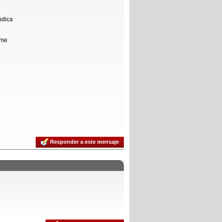
ndica
 me
Responder a este mensaje