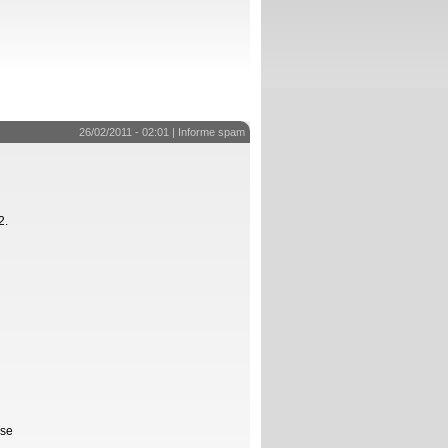
26/02/2011 - 02:01 |
Informe spam
2.
lse