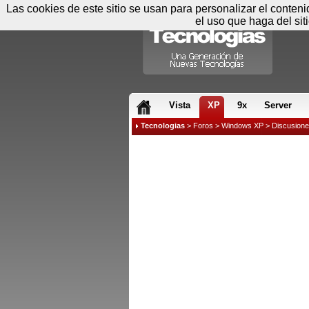
Las cookies de este sitio se usan para personalizar el conten
el uso que haga del sit
RSS & JS
Vista
XP
9x
Server
Tecnologias
>
Foros
>
Windows XP
>
Discusion