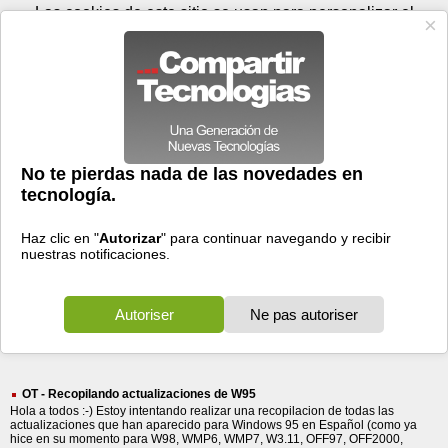
Domingo 09 de agosto - 17:56
Registrar
Conectar
Las cookies de este sitio se usan para personalizar el
contenido y los anuncios, para ofrecer funciones de medios
sociales y para analizar el tráfico. Además, compartimos
información sobre el uso que haga del sitio web con nuestros
partners de medios sociales, de publicidad y de análisis
web.
OK
Foros
Prensa
Videos
Tecnologias
>
Buscar
> actualizaciones
actualizaciones
8398 resultados
Ordenar por fecha
-
Ordenar por pertinencia
Todos
Prensa
Foros
Videos
(8398)
(1578)
(6786)
(34)
OT - Recopilando actualizaciones de W95
Hola a todos :-) Estoy intentando realizar una recopilacion de todas las
actualizaciones que han aparecido para Windows 95 en Español (como ya
hice en su momento para W98, WMP6, WMP7, W3.11, OFF97, OFF2000,