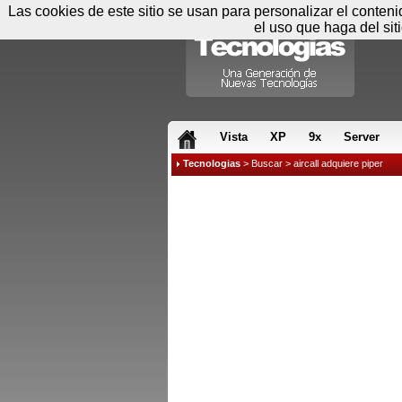
Las cookies de este sitio se usan para personalizar el conten
el uso que haga del sit
RSS & JS
Vista
XP
9x
Server
Tecnologias
>
Buscar
> aircall adquiere piper