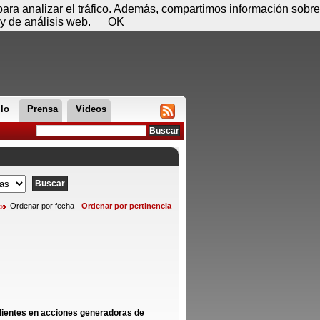
 07 de agosto - 12:24
Registrar
Conectar
 para analizar el tráfico. Además, compartimos información sobre
y de análisis web.
OK
llo
Prensa
Videos
Ordenar por fecha
-
Ordenar por pertinencia
clientes en acciones generadoras de