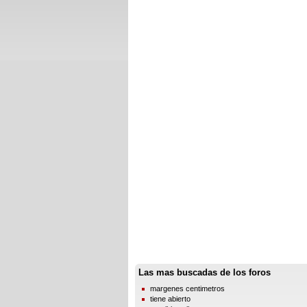
Las mas buscadas de los foros
margenes centimetros
tiene abierto