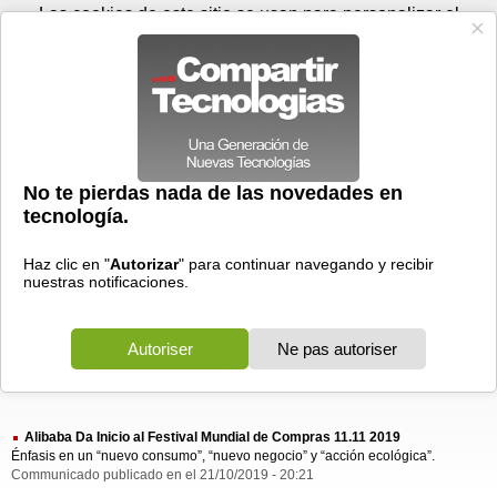
Viernes 07 de agosto - 18:58
Registrar
Conectar
Las cookies de este sitio se usan para personalizar el
contenido y los anuncios, para ofrecer funciones de medios
sociales y para analizar el tráfico. Además, compartimos
información sobre el uso que haga del sitio web con nuestros
partners de medios sociales, de publicidad y de análisis
web.
OK
Foros
Prensa
Videos
Tecnologias
>
Buscar
> alibaba inicio festival
alibaba
inicio
festival
1 resultado
Ordenar por fecha
-
Ordenar por pertinencia
Todos
Prensa
(1)
(1)
Alibaba Da Inicio al Festival Mundial de Compras 11.11 2019
Énfasis en un “nuevo consumo”, “nuevo negocio” y “acción ecológica”.
Communicado publicado en el 21/10/2019 - 20:21