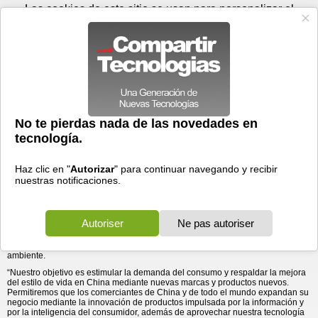
Sábado 08 de agosto - 20:18
Registrar
Conectar
Las cookies de este sitio se usan para personalizar el
contenido y los anuncios, para ofrecer funciones de medios
sociales y para analizar el tráfico. Además, compartimos
información sobre el uso que haga del sitio web con nuestros
partners de medios sociales, de publicidad y de análisis
web.
OK
Foros
Prensa
Videos
Tecnologias
>
Communicados de prensa
>
Internet
Alibaba Da Inicio al Festival Mundial de Compras 11.11 2019
> Alibaba Da Inicio al Festival Mundial de Compras
11.11 2019
21/10/2019 - 20:21 por
Business Wire
Énfasis en un “nuevo consumo”, “nuevo negocio” y “acción
ecológica”.
Alibaba Group Holding Limited (NYSE:BABA) dio inicio hoy a su Festival
mundial de compras 11.11 2019, que celebra la segunda década de esta fiesta
anual, con énfasis en un “nuevo consumo” y un “nuevo negocio”, y que
contribuye de forma activa con una sociedad más respetuosa del medio
ambiente.
“Nuestro objetivo es estimular la demanda del consumo y respaldar la mejora
del estilo de vida en China mediante nuevas marcas y productos nuevos.
Permitiremos que los comerciantes de China y de todo el mundo expandan su
negocio mediante la innovación de productos impulsada por la información y
por la inteligencia del consumidor, además de aprovechar nuestra tecnología