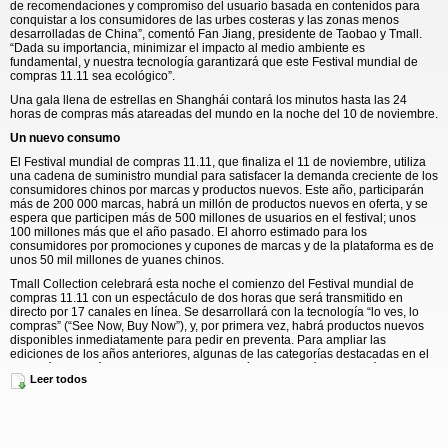
de recomendaciones y compromiso del usuario basada en contenidos para
conquistar a los consumidores de las urbes costeras y las zonas menos
desarrolladas de China”, comentó Fan Jiang, presidente de Taobao y Tmall.
“Dada su importancia, minimizar el impacto al medio ambiente es
fundamental, y nuestra tecnología garantizará que este Festival mundial de
compras 11.11 sea ecológico”.
Una gala llena de estrellas en Shanghái contará los minutos hasta las 24
horas de compras más atareadas del mundo en la noche del 10 de noviembre.
Un nuevo consumo
El Festival mundial de compras 11.11, que finaliza el 11 de noviembre, utiliza
una cadena de suministro mundial para satisfacer la demanda creciente de los
consumidores chinos por marcas y productos nuevos. Este año, participarán
más de 200 000 marcas, habrá un millón de productos nuevos en oferta, y se
espera que participen más de 500 millones de usuarios en el festival; unos
100 millones más que el año pasado. El ahorro estimado para los
consumidores por promociones y cupones de marcas y de la plataforma es de
unos 50 mil millones de yuanes chinos.
Tmall Collection celebrará esta noche el comienzo del Festival mundial de
compras 11.11 con un espectáculo de dos horas que será transmitido en
directo por 17 canales en línea. Se desarrollará con la tecnología “lo ves, lo
compras” (“See Now, Buy Now”), y, por primera vez, habrá productos nuevos
disponibles inmediatamente para pedir en preventa. Para ampliar las
ediciones de los años anteriores, algunas de las categorías destacadas en el
espectáculo serán bienes de consumo y artículos electrónicos de rápida
Leer todos
rotación, además de prendas y accesorios de moda.
Un nuevo negocio
Miles de comerciantes han actualizado a Tmall Flagship Store 2.0 para
prepararse para el Festival mundial de compras 11.11. La versión 2.0 ofrece