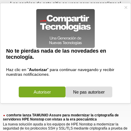
Lunes 10 de agosto - 09:41
Registrar
Conectar
Las cookies de este sitio se usan para personalizar el
contenido y los anuncios, para ofrecer funciones de medios
sociales y para analizar el tráfico. Además, compartimos
información sobre el uso que haga del sitio web con nuestros
partners de medios sociales, de publicidad y de análisis
web.
OK
Foros
Prensa
Videos
Tecnologias
>
Buscar
> comforte lanza
comforte
lanza
1 resultado
Ordenar por fecha
-
Ordenar por pertinencia
Todos
Prensa
(1)
(1)
comforte lanza TAMUNIO Assure para modernizar la criptografía de
servidores HPE Nonstop con vistas a la era poscuántica
La nueva solución ayuda a los equipos de HPE Nonstop a modernizar la
seguridad de los protocolos SSH y SSL/TLS mediante criptografía a prueba de