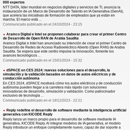
000 expertos
NTT DATA, líder mundial en negocios digitales y servicios de TI, anuncia la
instauración de un Marco de Desarrollo de Talento en IA Generativa (GenAI),
que acelera las iniciativas de formación de empleados que ya están en
marcha. El marco está ...
Communicado publicado en el 24/10/2024 - 23:15
Aramco Digital e Intel se proponen colaborar para crear el primer Centro
de Desarrollo de Open RAN de Arabia Saudita
Aramco Digital e Intel han anunciado su intención de crear el primer Centro de
Desarrollo de Redes de Acceso Radioeléctrico Abierto (Open RAN) de Arabia
Saudita. Se espera que este centro impulse la innovación, fomente los
avances tecnológicos ...
Communicado publicado en el 15/01/2024 - 15:32
dSPACE en CES 2024: nuevas soluciones para el desarrollo, la
simulación y la validación basados en datos de autos eléctricos y de
conducción autónoma
En CES 2024, dSPACE mostrará cómo los autos eléctricos y de conducción
autónoma pueden llegar a la carretera más rápido con soluciones
innovadoras de desarrollo, simulación y validación. Como patrocinador
exclusivo de tecnología ...
Communicado publicado en el 19/12/2023 - 22:21
Reply redefine el desarrollo de software mediante la inteligencia artificial
generativa con KICODE Reply
Reply lanza un marco propio para el desarrollo de software mediante IA
generativa, KICODE Reply. Al integrar modelos de IA generativa, el modelo
Reply introduce un enfoque completamente nuevo, capaz de dar soporte a