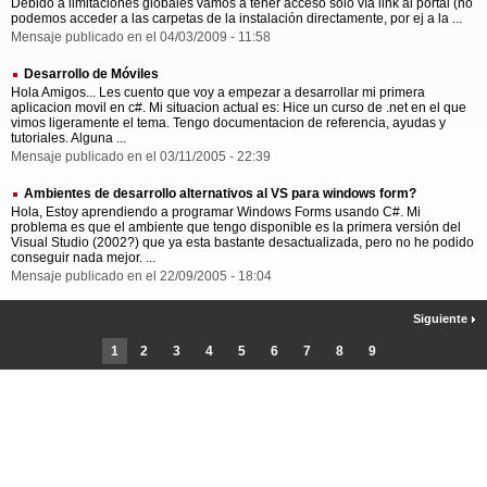
Debido a limitaciones globales vamos a tener acceso solo vía link al portal (no
podemos acceder a las carpetas de la instalación directamente, por ej a la ...
Mensaje publicado en el 04/03/2009 - 11:58
Desarrollo de Móviles
Hola Amigos... Les cuento que voy a empezar a desarrollar mi primera
aplicacion movil en c#. Mi situacion actual es: Hice un curso de .net en el que
vimos ligeramente el tema. Tengo documentacion de referencia, ayudas y
tutoriales. Alguna ...
Mensaje publicado en el 03/11/2005 - 22:39
Ambientes de desarrollo alternativos al VS para windows form?
Hola, Estoy aprendiendo a programar Windows Forms usando C#. Mi
problema es que el ambiente que tengo disponible es la primera versión del
Visual Studio (2002?) que ya esta bastante desactualizada, pero no he podido
conseguir nada mejor. ...
Mensaje publicado en el 22/09/2005 - 18:04
Siguiente
1
2
3
4
5
6
7
8
9