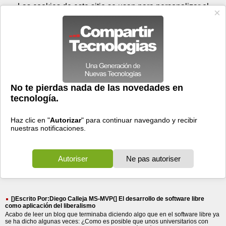
Viernes 07 de agosto - 15:48
Registrar
Conectar
Las cookies de este sitio se usan para personalizar el
contenido y los anuncios, para ofrecer funciones de medios
sociales y para analizar el tráfico. Además, compartimos
información sobre el uso que haga del sitio web con nuestros
partners de medios sociales, de publicidad y de análisis
web.
OK
Foros
Prensa
Videos
Tecnologias
>
Buscar
> desarrollo
desarrollo
11610 resultados
Ordenar por fecha
-
Ordenar por pertinencia
Todos
Prensa
Foros
Videos
(11610)
(9448)
(2141)
(21)
[)Escrito Por:Diego Calleja MS-MVP(] El desarrollo de software libre
como aplicación del liberalismo
Acabo de leer un blog que terminaba diciendo algo que en el software libre ya
se ha dicho algunas veces: ¿Como es posible que unos universitarios con