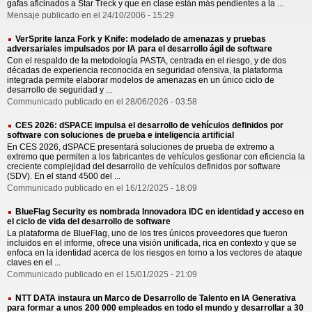
gafas aficinados a Star Treck y que en clase están más pendientes a la ...
Mensaje publicado en el 24/10/2006 - 15:29
VerSprite lanza Fork y Knife: modelado de amenazas y pruebas
adversariales impulsados por IA para el desarrollo ágil de software
Con el respaldo de la metodología PASTA, centrada en el riesgo, y de dos
décadas de experiencia reconocida en seguridad ofensiva, la plataforma
integrada permite elaborar modelos de amenazas en un único ciclo de
desarrollo de seguridad y ...
Communicado publicado en el 28/06/2026 - 03:58
CES 2026: dSPACE impulsa el desarrollo de vehículos definidos por
software con soluciones de prueba e inteligencia artificial
En CES 2026, dSPACE presentará soluciones de prueba de extremo a
extremo que permiten a los fabricantes de vehículos gestionar con eficiencia la
creciente complejidad del desarrollo de vehículos definidos por software
(SDV). En el stand 4500 del ...
Communicado publicado en el 16/12/2025 - 18:09
BlueFlag Security es nombrada Innovadora IDC en identidad y acceso en
el ciclo de vida del desarrollo de software
La plataforma de BlueFlag, uno de los tres únicos proveedores que fueron
incluidos en el informe, ofrece una visión unificada, rica en contexto y que se
enfoca en la identidad acerca de los riesgos en torno a los vectores de ataque
claves en el ...
Communicado publicado en el 15/01/2025 - 21:09
NTT DATA instaura un Marco de Desarrollo de Talento en IA Generativa
para formar a unos 200 000 empleados en todo el mundo y desarrollar a 30