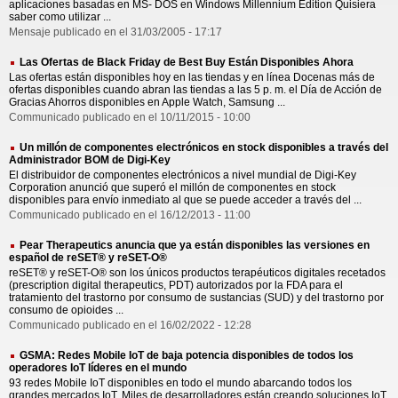
aplicaciones basadas en MS- DOS en Windows Millennium Edition Quisiera
saber como utilizar ...
Mensaje publicado en el 31/03/2005 - 17:17
Las Ofertas de Black Friday de Best Buy Están Disponibles Ahora
Las ofertas están disponibles hoy en las tiendas y en línea Docenas más de
ofertas disponibles cuando abran las tiendas a las 5 p. m. el Día de Acción de
Gracias Ahorros disponibles en Apple Watch, Samsung ...
Communicado publicado en el 10/11/2015 - 10:00
Un millón de componentes electrónicos en stock disponibles a través del
Administrador BOM de Digi-Key
El distribuidor de componentes electrónicos a nivel mundial de Digi-Key
Corporation anunció que superó el millón de componentes en stock
disponibles para envío inmediato al que se puede acceder a través del ...
Communicado publicado en el 16/12/2013 - 11:00
Pear Therapeutics anuncia que ya están disponibles las versiones en
español de reSET® y reSET-O®
reSET® y reSET-O® son los únicos productos terapéuticos digitales recetados
(prescription digital therapeutics, PDT) autorizados por la FDA para el
tratamiento del trastorno por consumo de sustancias (SUD) y del trastorno por
consumo de opioides ...
Communicado publicado en el 16/02/2022 - 12:28
GSMA: Redes Mobile IoT de baja potencia disponibles de todos los
operadores IoT líderes en el mundo
93 redes Mobile IoT disponibles en todo el mundo abarcando todos los
grandes mercados IoT. Miles de desarrolladores están creando soluciones IoT