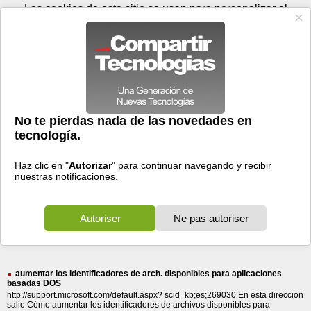
Jueves 06 de agosto - 18:04
Registrar
Conectar
Las cookies de este sitio se usan para personalizar el
contenido y los anuncios, para ofrecer funciones de medios
sociales y para analizar el tráfico. Además, compartimos
información sobre el uso que haga del sitio web con nuestros
partners de medios sociales, de publicidad y de análisis
web.
OK
Foros
Prensa
Videos
Tecnologias
>
Buscar
> disponibles
disponibles
5293 resultados
Ordenar por fecha
-
Ordenar por pertinencia
Todos
Prensa
Foros
Videos
(5293)
(3960)
(1300)
(33)
aumentar los identificadores de arch. disponibles para aplicaciones
basadas DOS
http://support.microsoft.com/default.aspx? scid=kb;es;269030 En esta direccion
salio Cómo aumentar los identificadores de archivos disponibles para