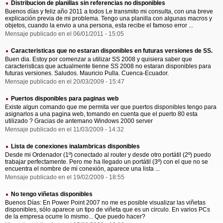
Distribucion de planillas sin referencias no disponibles
Buenos días y feliz año 2011 a todos Le transmito mi consulta, con una breve
explicación previa de mi problema. Tengo una planilla con algunas macros y
objetos, cuando la envio a una persona, esta recibe el famoso error ...
Mensaje publicado en el 06/01/2011 - 15:05
Caracteristicas que no estaran disponibles en futuras versiones de SS.
Buen dia. Estoy por comenzar a utilizar SS 2008 y quisiera saber que
caracteristicas que actualmente tienne SS 2008 no estaran disponibles para
futuras versiones. Saludos. Mauricio Pulla. Cuenca-Ecuador.
Mensaje publicado en el 20/03/2009 - 15:47
Puertos disponibles para paginas web
Existe algun comando que me permita ver que puertos disponibles tengo para
asignarlos a una pagina web, tomando en cuenta que el puerto 80 esta
utilizado ? Gracias de antemano Windows 2000 server
Mensaje publicado en el 11/03/2009 - 14:32
Lista de conexiones inalambricas disponibles
Desde mi Ordenador (1º) conectado al router y desde otro portátil (2º) puedo
trabajar perfectamente. Pero me ha llegado un portátil (3º) con el que no se
encuentra el nombre de mi conexión, aparece una lista ...
Mensaje publicado en el 19/02/2009 - 18:55
No tengo viñetas disponibles
Buenos Días: En Power Point 2007 no me es posible visualizar las viñetas
disponibles, sólo aparece un tipo de viñeta que es un circulo. En varios PCs
de la empresa ocurre lo mismo... Que puedo hacer?