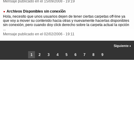
Mensaje publicado en el 15/09/2008 - 19:19
Archivos Disponibles sin conexíón
Hola, necesito que unos usuarios dejen de tener ciertas carpetas off-line ya
que voy a mover su contenido hacia otras y nuevamente hacerlas disponibles
sin conexión, pero cuando doy click derecho sobre la carpeta actual la opción
...
Mensaje publicado en el 02/02/2006 - 19:11
Siguiente
1
2
3
4
5
6
7
8
9