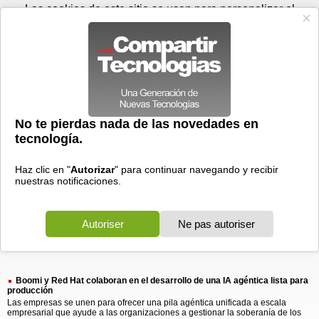
Jueves 06 de agosto - 08:04
Registrar
Conectar
Las cookies de este sitio se usan para personalizar el
contenido y los anuncios, para ofrecer funciones de medios
sociales y para analizar el tráfico. Además, compartimos
información sobre el uso que haga del sitio web con nuestros
partners de medios sociales, de publicidad y de análisis
web.
OK
Foros
Prensa
Videos
Tecnologias
>
Buscar
> hat colaboran desarrollo
hat
colaboran
desarrollo
1 resultado
Ordenar por fecha
-
Ordenar por pertinencia
Todos
Prensa
(1)
(1)
Boomi y Red Hat colaboran en el desarrollo de una IA agéntica lista para
producción
Las empresas se unen para ofrecer una pila agéntica unificada a escala
empresarial que ayude a las organizaciones a gestionar la soberanía de los