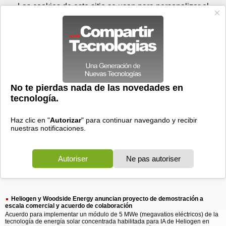
Viernes 07 de agosto - 10:19
Registrar
Conectar
Las cookies de este sitio se usan para personalizar el
contenido y los anuncios, para ofrecer funciones de medios
sociales y para analizar el tráfico. Además, compartimos
información sobre el uso que haga del sitio web con nuestros
partners de medios sociales, de publicidad y de análisis
web.
OK
Foros
Prensa
Videos
Tecnologias
>
Buscar
> heliogen
heliogen
1 resultado
Ordenar por fecha
-
Ordenar por pertinencia
Todos
Prensa
(1)
(1)
Heliogen y Woodside Energy anuncian proyecto de demostración a
escala comercial y acuerdo de colaboración
Acuerdo para implementar un módulo de 5 MWe (megavatios eléctricos) de la
tecnología de energía solar concentrada habilitada para IA de Heliogen en