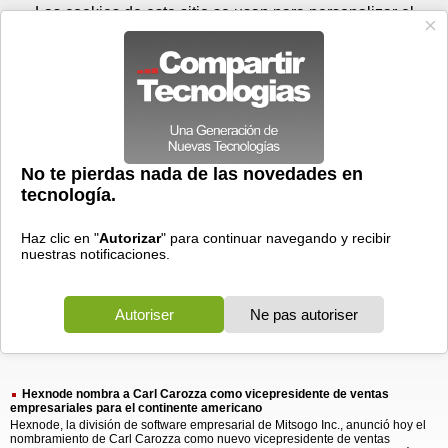
Jueves 06 de agosto - 08:14
Registrar
Conectar
Las cookies de este sitio se usan para personalizar el
contenido y los anuncios, para ofrecer funciones de medios
sociales y para analizar el tráfico. Además, compartimos
información sobre el uso que haga del sitio web con nuestros
partners de medios sociales, de publicidad y de análisis
web.
OK
Foros
Prensa
Videos
Tecnologias
>
Buscar
> hexnode nombra
hexnode
nombra
1 resultado
Ordenar por fecha
-
Ordenar por pertinencia
Todos
Prensa
(1)
(1)
Hexnode nombra a Carl Carozza como vicepresidente de ventas
empresariales para el continente americano
Hexnode, la división de software empresarial de Mitsogo Inc., anunció hoy el
nombramiento de Carl Carozza como nuevo vicepresidente de ventas