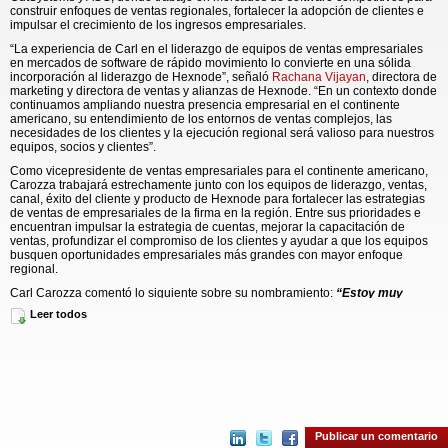
construir enfoques de ventas regionales, fortalecer la adopción de clientes e
impulsar el crecimiento de los ingresos empresariales.
“La experiencia de Carl en el liderazgo de equipos de ventas empresariales
en mercados de software de rápido movimiento lo convierte en una sólida
incorporación al liderazgo de Hexnode”, señaló
Rachana Vijayan
, directora de
marketing y directora de ventas y alianzas de Hexnode. “En un contexto donde
continuamos ampliando nuestra presencia empresarial en el continente
americano, su entendimiento de los entornos de ventas complejos, las
necesidades de los clientes y la ejecución regional será valioso para nuestros
equipos, socios y clientes”.
Como vicepresidente de ventas empresariales para el continente americano,
Carozza trabajará estrechamente junto con los equipos de liderazgo, ventas,
canal, éxito del cliente y producto de Hexnode para fortalecer las estrategias
de ventas de empresariales de la firma en la región. Entre sus prioridades e
encuentran impulsar la estrategia de cuentas, mejorar la capacitación de
ventas, profundizar el compromiso de los clientes y ayudar a que los equipos
busquen oportunidades empresariales más grandes con mayor enfoque
regional.
Carl Carozza comentó lo siguiente sobre su nombramiento:
“Estoy muy
entusiasmado de incorporarme a Hexnode en un momento tan importante
Leer todos
de expansión en los mercados de América del Norte y América Latina. Mi
enfoque inicial será impulsar las iniciativas de expansión estratégica de
Hexnode y escalar nuestra presencia operativa para satisfacer las
necesidades de seguridad en permanente evolución de estos dos
mercados”.
Acerca de Hexnode
Hexnode
es un proveedor líder de soluciones empresariales que optimiza la
Publicar un comentario
gestión de dispositivos, la identidad de los usuarios y la seguridad de puntos