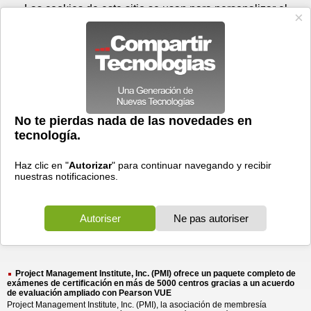
Domingo 09 de agosto - 04:49
Registrar
Conectar
Las cookies de este sitio se usan para personalizar el
contenido y los anuncios, para ofrecer funciones de medios
sociales y para analizar el tráfico. Además, compartimos
información sobre el uso que haga del sitio web con nuestros
partners de medios sociales, de publicidad y de análisis
web.
OK
Foros
Prensa
Videos
Tecnologias
>
Buscar
> institute inc pmi
institute
inc
pmi
4 resultados
Ordenar por fecha
-
Ordenar por pertinencia
Todos
Prensa
(4)
(4)
Project Management Institute, Inc. (PMI) ofrece un paquete completo de
exámenes de certificación en más de 5000 centros gracias a un acuerdo
de evaluación ampliado con Pearson VUE
Project Management Institute, Inc. (PMI), la asociación de membresía