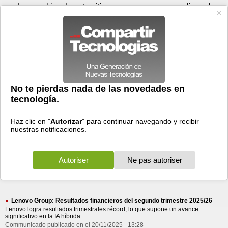
Jueves 06 de agosto - 00:31
Registrar
Conectar
Las cookies de este sitio se usan para personalizar el
contenido y los anuncios, para ofrecer funciones de medios
sociales y para analizar el tráfico. Además, compartimos
información sobre el uso que haga del sitio web con nuestros
partners de medios sociales, de publicidad y de análisis
web.
OK
Foros
Prensa
Videos
Tecnologias
>
Buscar
> lenovo group resultados
lenovo
group
resultados
123 resultados
Ordenar por fecha
-
Ordenar por pertinencia
Todos
Prensa
(123)
(123)
Lenovo Group: Resultados financieros del segundo trimestre 2025/26
Lenovo logra resultados trimestrales récord, lo que supone un avance
significativo en la IA híbrida.
Communicado publicado en el 20/11/2025 - 13:28