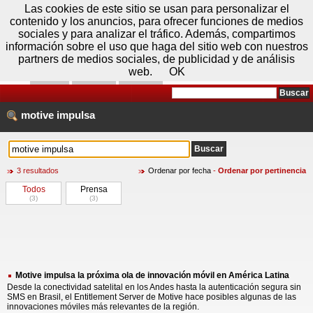
Domingo 09 de agosto - 10:42
Registrar
Conectar
Las cookies de este sitio se usan para personalizar el
contenido y los anuncios, para ofrecer funciones de medios
sociales y para analizar el tráfico. Además, compartimos
información sobre el uso que haga del sitio web con nuestros
partners de medios sociales, de publicidad y de análisis
web.
OK
Foros
Prensa
Videos
Tecnologias
>
Buscar
> motive impulsa
motive
impulsa
3 resultados
Ordenar por fecha
-
Ordenar por pertinencia
Todos
Prensa
(3)
(3)
Motive impulsa la próxima ola de innovación móvil en América Latina
Desde la conectividad satelital en los Andes hasta la autenticación segura sin
SMS en Brasil, el Entitlement Server de Motive hace posibles algunas de las
innovaciones móviles más relevantes de la región.