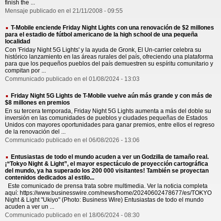
finish the ...
Mensaje publicado en el 21/11/2008 - 09:55
T-Mobile enciende Friday Night Lights con una renovación de $2 millones
para el estadio de fútbol americano de la high school de una pequeña
localidad
Con 'Friday Night 5G Lights' y la ayuda de Gronk, El Un-carrier celebra su
histórico lanzamiento en las áreas rurales del país, ofreciendo una plataforma
para que los pequeños pueblos del país demuestren su espíritu comunitario y
compitan por ...
Communicado publicado en el 01/08/2024 - 13:03
Friday Night 5G Lights de T-Mobile vuelve aún más grande y con más de
$8 millones en premios
En su tercera temporada, Friday Night 5G Lights aumenta a más del doble su
inversión en las comunidades de pueblos y ciudades pequeñas de Estados
Unidos con mayores oportunidades para ganar premios, entre ellos el regreso
de la renovación del ...
Communicado publicado en el 06/08/2026 - 13:06
Entusiastas de todo el mundo acuden a ver un Godzilla de tamaño real.
¡“Tokyo Night & Light”, el mayor espectáculo de proyección cartográfica
del mundo, ya ha superado los 200 000 visitantes! También se proyectan
contenidos dedicados al estilo...
Este comunicado de prensa trata sobre multimedia. Ver la noticia completa
aquí: https://www.businesswire.com/news/home/20240602478677/es/TOKYO
Night & Light "Ukiyo" (Photo: Business Wire) Entusiastas de todo el mundo
acuden a ver un ...
Communicado publicado en el 18/06/2024 - 08:30