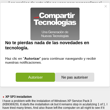
Lunes 10 de agosto - 05:44
Registrar
Conectar
Las cookies de este sitio se usan para personalizar el
contenido y los anuncios, para ofrecer funciones de medios
sociales y para analizar el tráfico. Además, compartimos
información sobre el uso que haga del sitio web con nuestros
partners de medios sociales, de publicidad y de análisis
web.
OK
Foros
Prensa
Videos
Tecnologias
>
Buscar
> night
night
116 resultados
Ordenar por fecha
-
Ordenar por pertinencia
Todos
Prensa
Foros
Videos
(116)
(80)
(14)
(22)
XP SP3 installation
I have a problem with the instalation of Windows XP Service Pack 3
(KB936929). It starts the installation ok but it remains stop in acutalizing 1 of 1. I
have tried many times. And also Ihave left the computer on all night to see if it