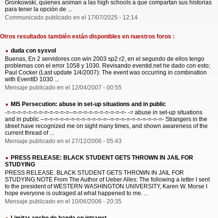
Gronkowski, quienes animan a las high schools a que compartan sus historias
para tener la opción de ...
Communicado publicado en el 17/07/2025 - 12:14
Otros resultados también están disponibles en nuestros foros :
duda con sysvol
Buenas, En 2 servidores con win 2003 sp2 r2, en el segundo de ellos tengo
problemas con el error 1058 y 1030. Revisando eventid.net he dado con esto;
Paul Cocker (Last update 1/4/2007): The event was occurring in combination
with EventID 1030 ...
Mensaje publicado en el 12/04/2007 - 00:55
MI5 Persecution: abuse in set-up situations and in public
-=-=-=-=-=-=-=-=-=-=-=-=--=-=-=-=-=-=-=-=-=-=- -= abuse in set-up situations
and in public --=-=-=-=-=-=-=-=-=-=-=-=--=-=-=-=-=-=-=-=-=-=- Strangers in the
street have recognized me on sight many times, and shown awareness of the
current thread of ...
Mensaje publicado en el 27/12/2006 - 05:43
PRESS RELEASE: BLACK STUDENT GETS THROWN IN JAIL FOR
STUDYING
PRESS RELEASE: BLACK STUDENT GETS THROWN IN JAIL FOR
STUDYING NOTE From The Author of Ueber Alles: The following a letter I sent
to the president of WESTERN WASHINGTON UNIVERSITY, Karen W. Morse I
hope everyone is outraged at what happened to me. ...
Mensaje publicado en el 10/06/2006 - 20:35