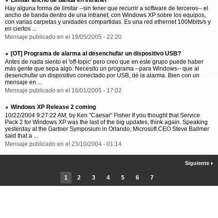
Limitar ancho de banda en intranet
Hay alguna forma de limitar --sin tener que recurrir a software de terceros-- el
ancho de banda dentro de una intranet; con Windows XP sobre los equipos,
con varias carpetas y unidades compartidas. Es una red ethernet 100Mbits/s y
en ciertos ...
Mensaje publicado en el 19/05/2005 - 22:20
[OT] Programa de alarma al desenchufar un dispositivo USB?
Antes de nada siento el 'off-topic' pero creo que en este grupo puede haber
más gente que sepa algo. Necesito un programa --para Windows-- que al
desenchufar un dispositivo conectado por USB, dé la alarma. Bien con un
mensaje en ...
Mensaje publicado en el 16/01/2005 - 17:02
Windows XP Release 2 coming
10/22/2004 9:27:22 AM, by Ken "Caesar" Fisher If you thought that Service
Pack 2 for Windows XP was the last of the big updates, think again. Speaking
yesterday at the Gartner Symposium in Orlando, Microsoft CEO Steve Ballmer
said that a ...
Mensaje publicado en el 23/10/2004 - 01:14
Siguiente
1
2
3
4
5
6
7