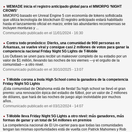
WEMADE inicia el registro anticipado global para el MMORPG ‘NIGHT
CROWS’
MMORPG basado en Unreal Engine 5 con economía de tokens sofisticada
que utiliza tecnología de blockchain El registro anticipado estará habilitado
hasta el lanzamiento oficial en marzo; entre las abundantes recompensas se
incluyen monturas y ...
Communicado publicado en el 11/01/2024 - 16:30
Contra todo pronóstico: Dierks, una comunidad de 900 personas en
Arkansas, se vuelve viral y consigue casi 2 millones de votos para ganar la
competencia nacional Friday Night 5G Lights de T-Mobile
Los Outlaws se unen para recibir un makeover completo de su estadio por un
valor de $1 millón, llevando las noches de los viernes —y el orgullo de la
comunidad— a otro nivel.
Communicado publicado en el 30/10/2025 - 13:07
T-Mobile corona a Inola High School como la ganadora de la competencia
Friday Night 5G Lights
¡Esta comunidad de Oklahoma está de fiesta! Su high school se llevó el gran
premio: una renovación épica del estadio de fútbol, por un valor de 2 millones
de dólares, que hará de las noches de juego algo inolvidable por muchos
años..
Communicado publicado en el 03/12/2024 - 14:07
T-Mobile lleva Friday Night 5G Lights a otro nivel: más ganadores, más
formas de ganar y un total de $4 millones en premios
La competencia nacional de El Un-carrier para que todas las comunidades
tengan las mismas oportunidades está de vuelta con Patrick Mahomes y Rob