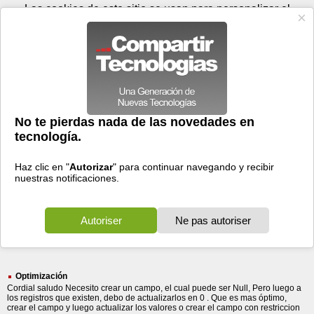
Jueves 06 de agosto - 00:32
Registrar
Conectar
Las cookies de este sitio se usan para personalizar el
contenido y los anuncios, para ofrecer funciones de medios
sociales y para analizar el tráfico. Además, compartimos
información sobre el uso que haga del sitio web con nuestros
partners de medios sociales, de publicidad y de análisis
web.
OK
Foros
Prensa
Videos
Tecnologias
>
Buscar
> optimizacion gran
optimizacion
gran
593 resultados
Ordenar por fecha
-
Ordenar por pertinencia
Todos
Prensa
Foros
(593)
(587)
(6)
Optimización
Cordial saludo Necesito crear un campo, el cual puede ser Null, Pero luego a
los registros que existen, debo de actualizarlos en 0 . Que es mas óptimo,
crear el campo y luego actualizar los valores o crear el campo con restriccion