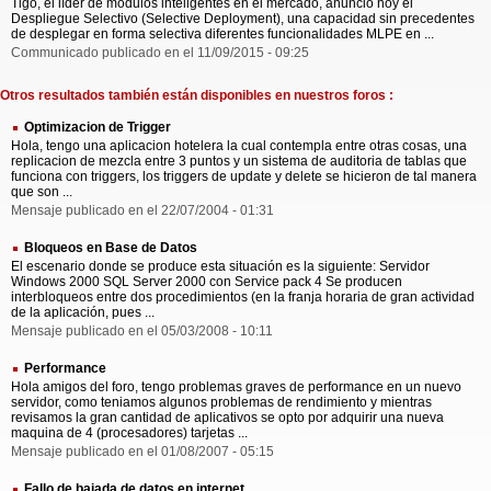
Tigo, el líder de módulos inteligentes en el mercado, anunció hoy el
Despliegue Selectivo (Selective Deployment), una capacidad sin precedentes
de desplegar en forma selectiva diferentes funcionalidades MLPE en ...
Communicado publicado en el 11/09/2015 - 09:25
Otros resultados también están disponibles en nuestros foros :
Optimizacion de Trigger
Hola, tengo una aplicacion hotelera la cual contempla entre otras cosas, una
replicacion de mezcla entre 3 puntos y un sistema de auditoria de tablas que
funciona con triggers, los triggers de update y delete se hicieron de tal manera
que son ...
Mensaje publicado en el 22/07/2004 - 01:31
Bloqueos en Base de Datos
El escenario donde se produce esta situación es la siguiente: Servidor
Windows 2000 SQL Server 2000 con Service pack 4 Se producen
interbloqueos entre dos procedimientos (en la franja horaria de gran actividad
de la aplicación, pues ...
Mensaje publicado en el 05/03/2008 - 10:11
Performance
Hola amigos del foro, tengo problemas graves de performance en un nuevo
servidor, como teniamos algunos problemas de rendimiento y mientras
revisamos la gran cantidad de aplicativos se opto por adquirir una nueva
maquina de 4 (procesadores) tarjetas ...
Mensaje publicado en el 01/08/2007 - 05:15
Fallo de bajada de datos en internet