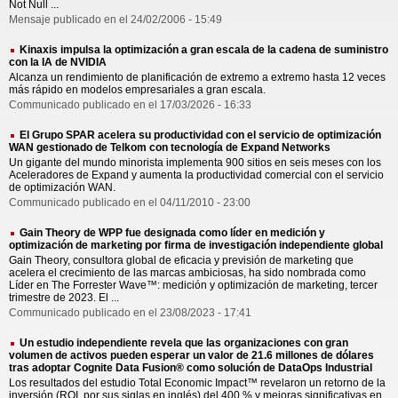
Not Null ...
Mensaje publicado en el 24/02/2006 - 15:49
Kinaxis impulsa la optimización a gran escala de la cadena de suministro
con la IA de NVIDIA
Alcanza un rendimiento de planificación de extremo a extremo hasta 12 veces
más rápido en modelos empresariales a gran escala.
Communicado publicado en el 17/03/2026 - 16:33
El Grupo SPAR acelera su productividad con el servicio de optimización
WAN gestionado de Telkom con tecnología de Expand Networks
Un gigante del mundo minorista implementa 900 sitios en seis meses con los
Aceleradores de Expand y aumenta la productividad comercial con el servicio
de optimización WAN.
Communicado publicado en el 04/11/2010 - 23:00
Gain Theory de WPP fue designada como líder en medición y
optimización de marketing por firma de investigación independiente global
Gain Theory, consultora global de eficacia y previsión de marketing que
acelera el crecimiento de las marcas ambiciosas, ha sido nombrada como
Líder en The Forrester Wave™: medición y optimización de marketing, tercer
trimestre de 2023. El ...
Communicado publicado en el 23/08/2023 - 17:41
Un estudio independiente revela que las organizaciones con gran
volumen de activos pueden esperar un valor de 21.6 millones de dólares
tras adoptar Cognite Data Fusion® como solución de DataOps Industrial
Los resultados del estudio Total Economic Impact™ revelaron un retorno de la
inversión (ROI, por sus siglas en inglés) del 400 % y mejoras significativas en