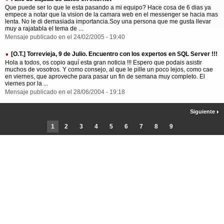
Que puede ser lo que le esta pasando a mi equipo? Hace cosa de 6 dias ya
empece a notar que la vision de la camara web en el messenger se hacia mas
lenta. No le di demasiada importancia.Soy una persona que me gusta llevar
muy a rajatabla el tema de ...
Mensaje publicado en el 24/02/2005 - 19:40
[O.T.] Torrevieja, 9 de Julio. Encuentro con los expertos en SQL Server !!!
Hola a todos, os copio aquí esta gran noticia !!! Espero que podais asistir
muchos de vosotros. Y como consejo, al que le pille un poco lejos, como cae
en viernes, que aproveche para pasar un fin de semana muy completo. El
viernes por la ...
Mensaje publicado en el 28/06/2004 - 19:18
Siguiente
1
2
3
4
5
6
7
8
9