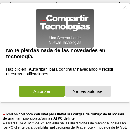
Domingo 09 de agosto - 08:44
Registrar
Conectar
Las cookies de este sitio se usan para personalizar el
contenido y los anuncios, para ofrecer funciones de medios
sociales y para analizar el tráfico. Además, compartimos
información sobre el uso que haga del sitio web con nuestros
partners de medios sociales, de publicidad y de análisis
web.
OK
Foros
Prensa
Videos
Tecnologias
>
Buscar
> phison colabora con
phison
colabora
con
1 resultado
Ordenar por fecha
-
Ordenar por pertinencia
Todos
Prensa
(1)
(1)
Phison colabora con Intel para llevar las cargas de trabajo de IA locales
de gran tamaño a plataformas AI PC de Intel
Pascari aiDAPTIV™ de Phison elimina las limitaciones de memoria locales en
los PC cliente para posibilitar aplicaciones de IA agéntica y modelos de IA MoE