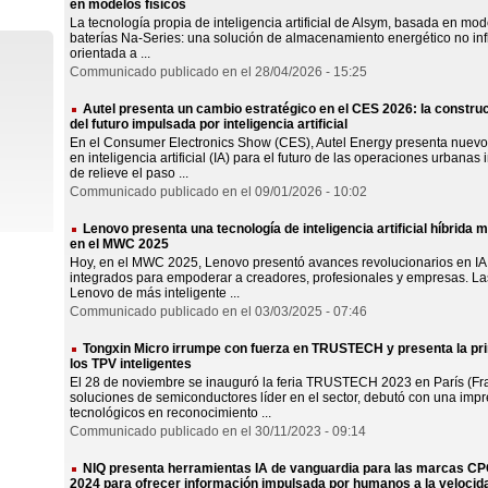
en modelos físicos
La tecnología propia de inteligencia artificial de Alsym, basada en mode
baterías Na-Series: una solución de almacenamiento energético no infl
orientada a ...
Communicado publicado en el 28/04/2026 - 15:25
Autel presenta un cambio estratégico en el CES 2026: la construc
del futuro impulsada por inteligencia artificial
En el Consumer Electronics Show (CES), Autel Energy presenta nuevo
en inteligencia artificial (IA) para el futuro de las operaciones urbanas
de relieve el paso ...
Communicado publicado en el 09/01/2026 - 10:02
Lenovo presenta una tecnología de inteligencia artificial híbrida
en el MWC 2025
Hoy, en el MWC 2025, Lenovo presentó avances revolucionarios en IA h
integrados para empoderar a creadores, profesionales y empresas. Las 
Lenovo de más inteligente ...
Communicado publicado en el 03/03/2025 - 07:46
Tongxin Micro irrumpe con fuerza en TRUSTECH y presenta la pr
los TPV inteligentes
El 28 de noviembre se inauguró la feria TRUSTECH 2023 en París (Fra
soluciones de semiconductores líder en el sector, debutó con una imp
tecnológicos en reconocimiento ...
Communicado publicado en el 30/11/2023 - 09:14
NIQ presenta herramientas IA de vanguardia para las marcas CP
2024 para ofrecer información impulsada por humanos a la velocida