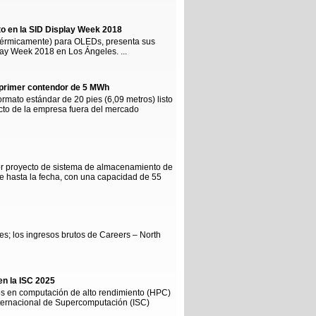
o en la SID Display Week 2018
 térmicamente) para OLEDs, presenta sus
lay Week 2018 en Los Ángeles. ...
 primer contendor de 5 MWh
rmato estándar de 20 pies (6,09 metros) listo
cto de la empresa fuera del mercado
ayor proyecto de sistema de almacenamiento de
te hasta la fecha, con una capacidad de 55
s; los ingresos brutos de Careers – North
en la ISC 2025
llos en computación de alto rendimiento (HPC)
Internacional de Supercomputación (ISC)