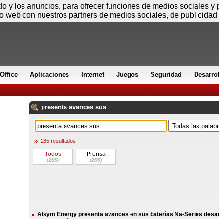
Sábado
ido y los anuncios, para ofrecer funciones de medios sociales y
io web con nuestros partners de medios sociales, de publicidad 
Office
Aplicaciones
Internet
Juegos
Seguridad
Desarro
presenta
avances
sus
265 resultados
Todos
Prensa
(265)
(265)
Alsym Energy presenta avances en sus baterías Na-Series desarro