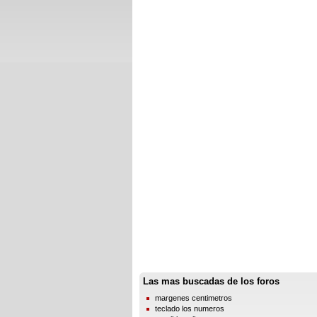
Las mas buscadas de los foros
margenes centimetros
teclado los numeros