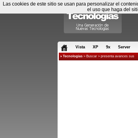
Las cookies de este sitio se usan para personalizar el conten
el uso que haga del sit
RSS & JS
Vista
XP
9x
Server
Tecnologias
>
Buscar
> presenta avances sus