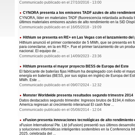
Communicado publicado en el 27/10/2016 - 13:00
CYNORA presenta a los emisores TADF azules de alto rendimient
CYNORA, líder en materiales TADF (fluorescencia retardada activada
últimos materiales emisores azules de alto rendimiento en la SID Disp
Communicado publicado en el 16/05/2018 - 19:09
Hithium se presenta en RE+ en Las Vegas con el lanzamiento del
Hithium anunció el primer contenedor de 5 MWh, que se presenta en fo
para conectarse, en la en RE+. Fue el primer lanzamiento de un produ
nacional. El equipo de ...
Communicado publicado en el 14/09/2023 - 23:36
Hithium presenta el mayor proyecto BESS de Europa del Este
El fabricante de baterías fijas Hithium ha desplegado con éxito el m
energía en baterías (BESS, por sus siglas en inglés) de Europa del Es
MWh. Este ...
Communicado publicado en el 09/07/2024 - 12:32
Monster Worldwide presenta resultados segundo trimestre 2014
Datos destacados segundo trimestre: Ingresos brutos de $194,4 millone
America regresan al crecimiento interanual El cash flow ...
Communicado publicado en el 05/08/2014 - 12:04
xFusion presenta innovaciones tecnológicas de alto rendimiento 
xFusion International Pte. Ltd (xFusion) presentó sus últimos desarro
y soluciones informáticas inteligentes sostenibles en la Conferencia 
2025, celebrada del ...