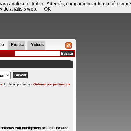
 08 de agosto - 11:11
Registrar
Conectar
 para analizar el tráfico. Además, compartimos información sobre
y de análisis web.
OK
llo
Prensa
Videos
Ordenar por fecha
-
Ordenar por pertinencia
lladas con inteligencia artificial basada