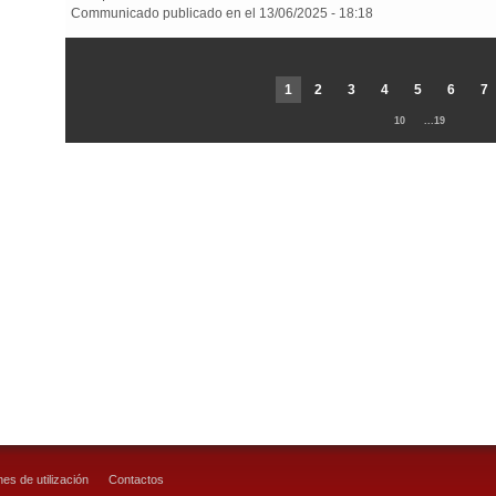
Communicado publicado en el 13/06/2025 - 18:18
1
2
3
4
5
6
7
10
...19
es de utilización
Contactos