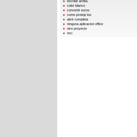
escribir arriba
color blanco
convertir euros
como protejo los
abrir completa
ninguna aplicacion office
otro proyecto
mci