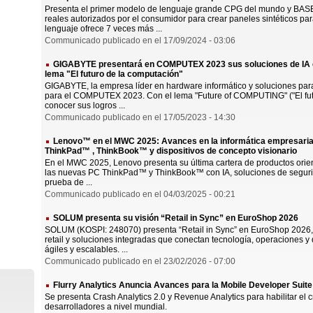
Presenta el primer modelo de lenguaje grande CPG del mundo y BASES
reales autorizados por el consumidor para crear paneles sintéticos p
lenguaje ofrece 7 veces más ...
Communicado publicado en el 17/09/2024 - 03:06
GIGABYTE presentará en COMPUTEX 2023 sus soluciones de IA e i
lema "El futuro de la computación"
GIGABYTE, la empresa líder en hardware informático y soluciones para
para el COMPUTEX 2023. Con el lema "Future of COMPUTING" ("El fut
conocer sus logros ...
Communicado publicado en el 17/05/2023 - 14:30
Lenovo™ en el MWC 2025: Avances en la informática empresarial
ThinkPad™ , ThinkBook™ y dispositivos de concepto visionario
En el MWC 2025, Lenovo presenta su última cartera de productos orie
las nuevas PC ThinkPad™ y ThinkBook™ con IA, soluciones de seguridad
prueba de ...
Communicado publicado en el 04/03/2025 - 00:21
SOLUM presenta su visión “Retail in Sync” en EuroShop 2026
SOLUM (KOSPI: 248070) presenta “Retail in Sync” en EuroShop 2026,
retail y soluciones integradas que conectan tecnología, operaciones y
ágiles y escalables. ...
Communicado publicado en el 23/02/2026 - 07:00
Flurry Analytics Anuncia Avances para la Mobile Developer Suit
Se presenta Crash Analytics 2.0 y Revenue Analytics para habilitar el 
desarrolladores a nivel mundial.