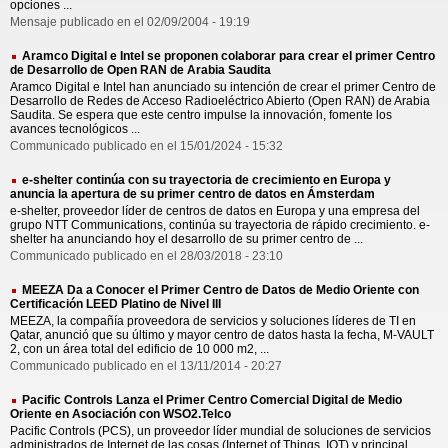
opciones ...
Mensaje publicado en el 02/09/2004 - 19:19
Aramco Digital e Intel se proponen colaborar para crear el primer Centro
de Desarrollo de Open RAN de Arabia Saudita
Aramco Digital e Intel han anunciado su intención de crear el primer Centro de
Desarrollo de Redes de Acceso Radioeléctrico Abierto (Open RAN) de Arabia
Saudita. Se espera que este centro impulse la innovación, fomente los
avances tecnológicos ...
Communicado publicado en el 15/01/2024 - 15:32
e-shelter continúa con su trayectoria de crecimiento en Europa y
anuncia la apertura de su primer centro de datos en Ámsterdam
e-shelter, proveedor líder de centros de datos en Europa y una empresa del
grupo NTT Communications, continúa su trayectoria de rápido crecimiento. e-
shelter ha anunciando hoy el desarrollo de su primer centro de ...
Communicado publicado en el 28/03/2018 - 23:10
MEEZA Da a Conocer el Primer Centro de Datos de Medio Oriente con
Certificación LEED Platino de Nivel III
MEEZA, la compañía proveedora de servicios y soluciones líderes de TI en
Qatar, anunció que su último y mayor centro de datos hasta la fecha, M-VAULT
2, con un área total del edificio de 10 000 m2, ...
Communicado publicado en el 13/11/2014 - 20:27
Pacific Controls Lanza el Primer Centro Comercial Digital de Medio
Oriente en Asociación con WSO2.Telco
Pacific Controls (PCS), un proveedor líder mundial de soluciones de servicios
administrados de Internet de las cosas (Internet of Things, IOT) y principal