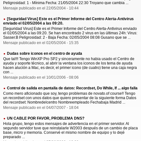
Peligrosidad: 1 - Mínima Fecha: 21/05/2004 22:30 Troyano que cambia ...
Mensaje publicado en el 22/05/2004 - 10:44
[Seguridad Virus] Este es el Primer Informe del Centro Alerta-Antivirus
enviado el 02/05/2004 a las 09:20.
[Seguridad Virus] Este es el Primer Informe del Centro Alerta-Antivirus enviado
el 02/05/2004 a las 09:20. Se han encontrado 2 virus en las últimas 24h: Virus:
Sasser.B Peligrosidad: 2 - Baja Fecha: 02/05/2004 08:08 Gusano que se ...
Mensaje publicado en el 02/05/2004 - 15:35
Dudas sobre iconos en el centro de ayuda
Que tal!!! Tengo WinXP Pro SP2 y sinceramente no habia usado el Centro de
ayuda y soporte técnico, al abrir la ventana los iconos de los tema de ayuda
hacen alución a Mac, es decir, el primer icono (de cuatro) tiene una caja negra
con ...
Mensaje publicado en el 10/01/2006 - 08:06
Control de salida en pantalla de datos: Recordset, Do While, If ... algo falla
Como mero aficionado que soy, tengo problemas de novato.of course!! Tengo
un recordset con unos datos que quiero presentar de la siguiente forma Datos
del recordset: Nombredelcentro Nombreempleado Fechabaja Madrid ...
Mensaje publicado en el 04/07/2007 - 18:04
UN CABLE POR FAVOR, PROBLEMA DNS?
Hola grupo, tengo estos mensajes de advertencia en el primer servidor. Al
segundo servidor tuve que reinstalarle W2003 después de un cambio de placa
base, micro y memoria. Conservé el mismo nombre de equipo y lo dejé
preparado ...