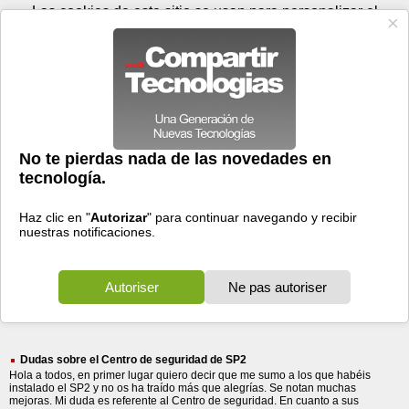
Sábado 08 de agosto - 14:36
Registrar
Conectar
Las cookies de este sitio se usan para personalizar el
contenido y los anuncios, para ofrecer funciones de medios
sociales y para analizar el tráfico. Además, compartimos
información sobre el uso que haga del sitio web con nuestros
partners de medios sociales, de publicidad y de análisis
web.
OK
Foros
Prensa
Videos
Tecnologias
>
Buscar
> primer centro
primer
centro
1243 resultados
Ordenar por fecha
-
Ordenar por pertinencia
Todos
Prensa
Foros
(1243)
(1195)
(48)
Dudas sobre el Centro de seguridad de SP2
Hola a todos, en primer lugar quiero decir que me sumo a los que habéis
instalado el SP2 y no os ha traído más que alegrías. Se notan muchas
mejoras. Mi duda es referente al Centro de seguridad. En cuanto a sus