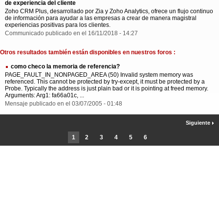
de experiencia del cliente
Zoho CRM Plus, desarrollado por Zia y Zoho Analytics, ofrece un flujo continuo
de información para ayudar a las empresas a crear de manera magistral
experiencias positivas para los clientes.
Communicado publicado en el 16/11/2018 - 14:27
Otros resultados también están disponibles en nuestros foros :
como checo la memoria de referencia?
PAGE_FAULT_IN_NONPAGED_AREA (50) Invalid system memory was
referenced. This cannot be protected by try-except, it must be protected by a
Probe. Typically the address is just plain bad or it is pointing at freed memory.
Arguments: Arg1: fa66a01c, ...
Mensaje publicado en el 03/07/2005 - 01:48
Siguiente
1
2
3
4
5
6