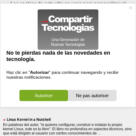
Sábado 08 de agosto - 16:13
Registrar
Conectar
Las cookies de este sitio se usan para personalizar el
contenido y los anuncios, para ofrecer funciones de medios
sociales y para analizar el tráfico. Además, compartimos
información sobre el uso que haga del sitio web con nuestros
partners de medios sociales, de publicidad y de análisis
web.
OK
Foros
Prensa
Videos
Tecnologias
>
Buscar
> profundiza
profundiza
83 resultados
Ordenar por fecha
-
Ordenar por pertinencia
Todos
Prensa
Foros
(83)
(81)
(2)
Linux Kernel in a Nutshell
En palabras del autor, "si quieres configurar, construir e instalar tu propio
kernel Linux, este es tu libro". El libro no profundiza en aspectos técnicos, sino
que está dirigido al usuario con ciertos conocimientos de ...