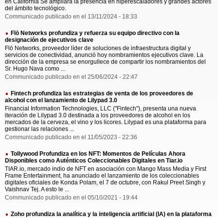
en California Se ampliará la presencia en hiperescaladores y grandes actores
del ámbito tecnológico.
Communicado publicado en el 13/11/2024 - 18:33
Flō Networks profundiza y refuerza su equipo directivo con la
designación de ejecutivos clave
Flō Networks, proveedor líder de soluciones de infraestructura digital y
servicios de conectividad, anunció hoy nombramientos ejecutivos clave. La
dirección de la empresa se enorgullece de compartir los nombramientos del
Sr. Hugo Nava como ...
Communicado publicado en el 25/06/2024 - 22:47
Fintech profundiza las estrategias de venta de los proveedores de
alcohol con el lanzamiento de Lilypad 3.0
Financial Information Technologies, LLC ("Fintech"), presenta una nueva
iteración de Lilypad 3.0 destinada a los proveedores de alcohol en los
mercados de la cerveza, el vino y los licores. Lilypad es una plataforma para
gestionar las relaciones ...
Communicado publicado en el 11/05/2023 - 22:36
Tollywood Profundiza en los NFT: Momentos de Películas Ahora
Disponibles como Auténticos Coleccionables Digitales en Tiar.io
TIAR.io, mercado indio de NFT en asociación con Mango Mass Media y First
Frame Entertainment, ha anunciado el lanzamiento de los coleccionables
digitales oficiales de Konda Polam, el 7 de octubre, con Rakul Preet Singh y
Vaishnav Tej. A esto le ...
Communicado publicado en el 05/10/2021 - 19:44
Zoho profundiza la analítica y la inteligencia artificial (IA) en la plataforma