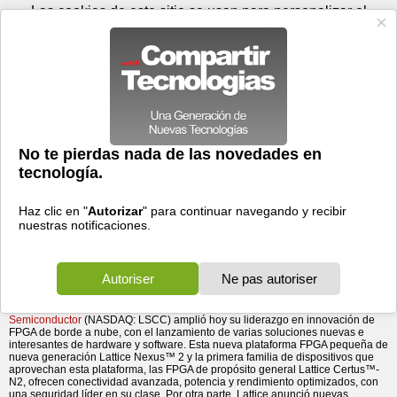
Domingo 09 de agosto - 14:17
Registrar
Conectar
Las cookies de este sitio se usan para personalizar el
contenido y los anuncios, para ofrecer funciones de medios
sociales y para analizar el tráfico. Además, compartimos
información sobre el uso que haga del sitio web con nuestros
partners de medios sociales, de publicidad y de análisis
web.
OK
Foros
Prensa
Videos
Tecnologias
>
Communicados de prensa
>
Lattice profundiza su liderazgo en FPGA de bajo consumo
Hardware
> Lattice profundiza su liderazgo en FPGA
de bajo consumo con nuevas ofertas de ...
con nuevas ofertas de FPGAs pequeñas y de gama media
12/12/2024 - 17:28 por
Business Wire
‒ Presentan Lattice Nexus 2, una plataforma FPGA
pequeña de nueva generación, amplían cartera de
productos de gama media con los dispositivos
Lattice Avant 30 y Avant 50 y mejoran las
capacidades de las pilas de soluciones específicas
para aplicaciones y herramientas de software de
diseño ‒.
Hoy, durante el congreso
Lattice Developers Conference 2024
,
Lattice
Semiconductor
(NASDAQ: LSCC) amplió hoy su liderazgo en innovación de
FPGA de borde a nube, con el lanzamiento de varias soluciones nuevas e
interesantes de hardware y software. Esta nueva plataforma FPGA pequeña de
nueva generación Lattice Nexus™ 2 y la primera familia de dispositivos que
aprovechan esta plataforma, las FPGA de propósito general Lattice Certus™-
N2, ofrecen conectividad avanzada, potencia y rendimiento optimizados, con
una seguridad líder en su clase. Por otra parte, Lattice anunció nuevas