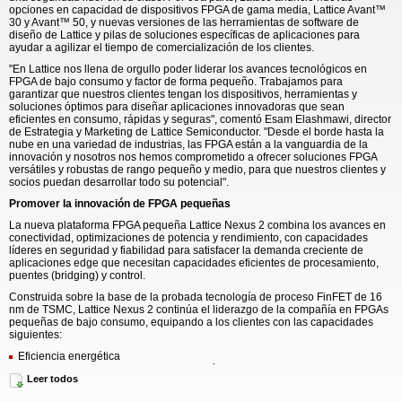
opciones en capacidad de dispositivos FPGA de gama media, Lattice Avant™
30 y Avant™ 50, y nuevas versiones de las herramientas de software de
diseño de Lattice y pilas de soluciones específicas de aplicaciones para
ayudar a agilizar el tiempo de comercialización de los clientes.
"En Lattice nos llena de orgullo poder liderar los avances tecnológicos en
FPGA de bajo consumo y factor de forma pequeño. Trabajamos para
garantizar que nuestros clientes tengan los dispositivos, herramientas y
soluciones óptimos para diseñar aplicaciones innovadoras que sean
eficientes en consumo, rápidas y seguras", comentó Esam Elashmawi, director
de Estrategia y Marketing de Lattice Semiconductor. "Desde el borde hasta la
nube en una variedad de industrias, las FPGA están a la vanguardia de la
innovación y nosotros nos hemos comprometido a ofrecer soluciones FPGA
versátiles y robustas de rango pequeño y medio, para que nuestros clientes y
socios puedan desarrollar todo su potencial".
Promover la innovación de FPGA pequeñas
La nueva plataforma FPGA pequeña Lattice Nexus 2 combina los avances en
conectividad, optimizaciones de potencia y rendimiento, con capacidades
líderes en seguridad y fiabilidad para satisfacer la demanda creciente de
aplicaciones edge que necesitan capacidades eficientes de procesamiento,
puentes (bridging) y control.
Construida sobre la base de la probada tecnología de proceso FinFET de 16
nm de TSMC, Lattice Nexus 2 continúa el liderazgo de la compañía en FPGAs
pequeñas de bajo consumo, equipando a los clientes con las capacidades
siguientes:
Eficiencia energética
Consume hasta 3 veces menos energía que los dispositivos similares de la
Leer todos
competencia y asegura eficiencias de diseño energético y térmico, costes
operativos mejorados y mayor fiabilidad.