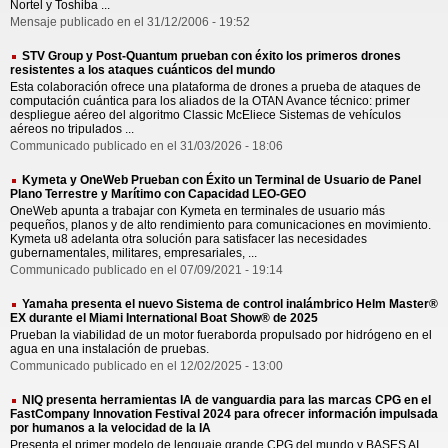
Nortel y Toshiba ...
Mensaje publicado en el 31/12/2006 - 19:52
STV Group y Post-Quantum prueban con éxito los primeros drones
resistentes a los ataques cuánticos del mundo
Esta colaboración ofrece una plataforma de drones a prueba de ataques de
computación cuántica para los aliados de la OTAN Avance técnico: primer
despliegue aéreo del algoritmo Classic McEliece Sistemas de vehículos
aéreos no tripulados ...
Communicado publicado en el 31/03/2026 - 18:06
Kymeta y OneWeb Prueban con Éxito un Terminal de Usuario de Panel
Plano Terrestre y Marítimo con Capacidad LEO-GEO
OneWeb apunta a trabajar con Kymeta en terminales de usuario más
pequeños, planos y de alto rendimiento para comunicaciones en movimiento.
Kymeta u8 adelanta otra solución para satisfacer las necesidades
gubernamentales, militares, empresariales, ...
Communicado publicado en el 07/09/2021 - 19:14
Yamaha presenta el nuevo Sistema de control inalámbrico Helm Master®
EX durante el Miami International Boat Show® de 2025
Prueban la viabilidad de un motor fueraborda propulsado por hidrógeno en el
agua en una instalación de pruebas.
Communicado publicado en el 12/02/2025 - 13:00
NIQ presenta herramientas IA de vanguardia para las marcas CPG en el
FastCompany Innovation Festival 2024 para ofrecer información impulsada
por humanos a la velocidad de la IA
Presenta el primer modelo de lenguaje grande CPG del mundo y BASES AI,