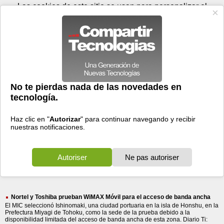
Sábado 08 de agosto - 16:52
Registrar
Conectar
Las cookies de este sitio se usan para personalizar el
contenido y los anuncios, para ofrecer funciones de medios
sociales y para analizar el tráfico. Además, compartimos
información sobre el uso que haga del sitio web con nuestros
partners de medios sociales, de publicidad y de análisis
web.
OK
Foros
Prensa
Videos
Tecnologias
>
Buscar
> prueban
prueban
69 resultados
Ordenar por fecha
-
Ordenar por pertinencia
Todos
Prensa
Foros
(69)
(56)
(13)
Nortel y Toshiba prueban WiMAX Móvil para el acceso de banda ancha
El MIC seleccionó Ishinomaki, una ciudad portuaria en la isla de Honshu, en la
Prefectura Miyagi de Tohoku, como la sede de la prueba debido a la
disponibilidad limitada del acceso de banda ancha de esta zona. Diario Ti: