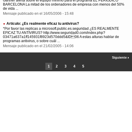
Gartner alerta sobre el equipo mínimo para el programa EL PERIÓDICO
BARCELONA La mitad de los ordenadores de empresa con menos del 50%
de vida ...
Mensaje publicado en el 16/05/2006 - 15:48
Articulo: ¿Es realmente eficaz tu antivirus?
*Por favor las replicas a microsoft.public.es.seguridad ¿ES REALMENTE
EFICAZ TU ANTIVIRUS? http://www.seguridad0.com/index.php?
03471a637a1ff145931f8923d570ddd5&ID06 A estas alturas hablar de
programas antivirus, o sobre cuál ...
Mensaje publicado en el 21/02/2005 - 14:06
Siguiente
1
2
3
4
5