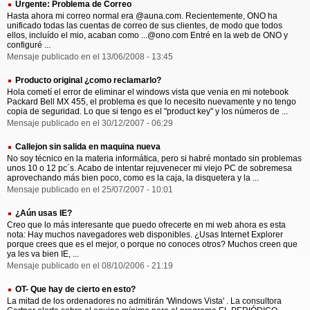
Urgente: Problema de Correo
Hasta ahora mi correo normal era @auna.com. Recientemente, ONO ha
unificado todas las cuentas de correo de sus clientes, de modo que todos
ellos, incluído el mio, acaban como ...@ono.com Entré en la web de ONO y
configuré ...
Mensaje publicado en el 13/06/2008 - 13:45
Producto original ¿como reclamarlo?
Hola cometí el error de eliminar el windows vista que venia en mi notebook
Packard Bell MX 455, el problema es que lo necesito nuevamente y no tengo
copia de seguridad. Lo que si tengo es el "product key" y los números de ...
Mensaje publicado en el 30/12/2007 - 06:29
Callejon sin salida en maquina nueva
No soy técnico en la materia informática, pero si habré montado sin problemas
unos 10 o 12 pc´s. Acabo de intentar rejuvenecer mi viejo PC de sobremesa
aprovechando más bien poco, como es la caja, la disquetera y la ...
Mensaje publicado en el 25/07/2007 - 10:01
¿Aún usas IE?
Creo que lo más interesante que puedo ofrecerte en mi web ahora es esta
nota: Hay muchos navegadores web disponibles. ¿Usas Internet Explorer
porque crees que es el mejor, o porque no conoces otros? Muchos creen que
ya les va bien IE, ...
Mensaje publicado en el 08/10/2006 - 21:19
OT- Que hay de cierto en esto?
La mitad de los ordenadores no admitirán 'Windows Vista' . La consultora