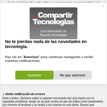
Sábado 08 de agosto - 13:34
Registrar
Conectar
Las cookies de este sitio se usan para personalizar el
contenido y los anuncios, para ofrecer funciones de medios
sociales y para analizar el tráfico. Además, compartimos
información sobre el uso que haga del sitio web con nuestros
partners de medios sociales, de publicidad y de análisis
web.
OK
Foros
Prensa
Videos
Tecnologias
>
Buscar
> recibe una notificacion
recibe
una
notificacion
18 resultados
Ordenar por fecha
-
Ordenar por pertinencia
Todos
Prensa
Foros
(18)
(9)
(9)
Omitir notificación de errores
Hola a todos. Quisiera saber si alguien me puede dar una mano con el
siguiente problema: tengo un sp que recibe un par de datos como parámetros
(un número Id foráneo y un texto) y los inserta en una tabla. Deseo que