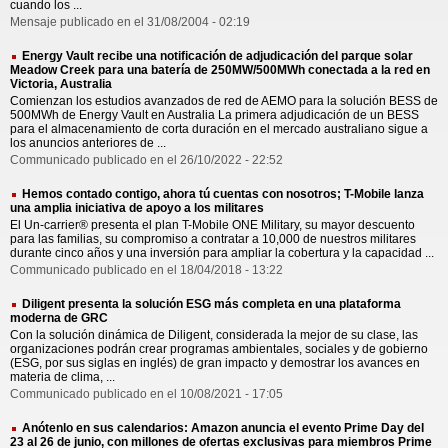
cuando los ...
Mensaje publicado en el 31/08/2004 - 02:19
Energy Vault recibe una notificación de adjudicación del parque solar
Meadow Creek para una batería de 250MW/500MWh conectada a la red en
Victoria, Australia
Comienzan los estudios avanzados de red de AEMO para la solución BESS de
500MWh de Energy Vault en Australia La primera adjudicación de un BESS
para el almacenamiento de corta duración en el mercado australiano sigue a
los anuncios anteriores de ...
Communicado publicado en el 26/10/2022 - 22:52
Hemos contado contigo, ahora tú cuentas con nosotros; T-Mobile lanza
una amplia iniciativa de apoyo a los militares
El Un-carrier® presenta el plan T-Mobile ONE Military, su mayor descuento
para las familias, su compromiso a contratar a 10,000 de nuestros militares
durante cinco años y una inversión para ampliar la cobertura y la capacidad ...
Communicado publicado en el 18/04/2018 - 13:22
Diligent presenta la solución ESG más completa en una plataforma
moderna de GRC
Con la solución dinámica de Diligent, considerada la mejor de su clase, las
organizaciones podrán crear programas ambientales, sociales y de gobierno
(ESG, por sus siglas en inglés) de gran impacto y demostrar los avances en
materia de clima, ...
Communicado publicado en el 10/08/2021 - 17:05
Anótenlo en sus calendarios: Amazon anuncia el evento Prime Day del
23 al 26 de junio, con millones de ofertas exclusivas para miembros Prime