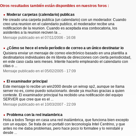
Otros resultados también están disponibles en nuestros foros :
Moderar carpetas (calendario) publicas
He creado una carpeta publica (un calendario) con un moderador. Cuando
creo una reunion en el calendario publico, el moderador recibe una
notificacion de la reunion. Cuando es aceptada esa conbocatoria, los
asistentes a la reunion reciven la ...
Mensaje publicado en el 07/11/2006 - 16:08
¿Cómo se hece el envío períodico de correo a un único destinatar io
Quisiera enviar un mensaje de correo electrónico basado en una plantilla a
destinatarios individuales de mi libreta de direcciones con cierta periodicidad,
en este caso cada seis meses. Intente hacerlo empleando el calendario con
citas o ...
Mensaje publicado en el 05/02/2005 - 17:09
El examinador principal
Este mensaje lo recibe un win2000 desde un winxp sp2, aunque se llama
server no es, como puedo solucionarlo. desde ya muchas gracias a quien
conteste. El examinador principal ha recibido una notificación del equipo
SERVER que cree que es el ...
Mensaje publicado en el 10/03/2007 - 22:09
Problema con la red inalambrica
Hola a todos Tengo en casa una red inalámbrica, que funciona bien excepto
con un equipo. Se trata de un portatil con teconología Intel Centrino, y que
antes no me daba problemas, pero hace poco lo formatee y lo reinstalé y
desde ...