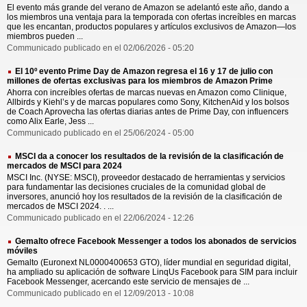
El evento más grande del verano de Amazon se adelantó este año, dando a
los miembros una ventaja para la temporada con ofertas increíbles en marcas
que les encantan, productos populares y artículos exclusivos de Amazon—los
miembros pueden ...
Communicado publicado en el 02/06/2026 - 05:20
El 10º evento Prime Day de Amazon regresa el 16 y 17 de julio con
millones de ofertas exclusivas para los miembros de Amazon Prime
Ahorra con increíbles ofertas de marcas nuevas en Amazon como Clinique,
Allbirds y Kiehl’s y de marcas populares como Sony, KitchenAid y los bolsos
de Coach Aprovecha las ofertas diarias antes de Prime Day, con influencers
como Alix Earle, Jess ...
Communicado publicado en el 25/06/2024 - 05:00
MSCI da a conocer los resultados de la revisión de la clasificación de
mercados de MSCI para 2024
MSCI Inc. (NYSE: MSCI), proveedor destacado de herramientas y servicios
para fundamentar las decisiones cruciales de la comunidad global de
inversores, anunció hoy los resultados de la revisión de la clasificación de
mercados de MSCI 2024. . ...
Communicado publicado en el 22/06/2024 - 12:26
Gemalto ofrece Facebook Messenger a todos los abonados de servicios
móviles
Gemalto (Euronext NL0000400653 GTO), líder mundial en seguridad digital,
ha ampliado su aplicación de software LinqUs Facebook para SIM para incluir
Facebook Messenger, acercando este servicio de mensajes de ...
Communicado publicado en el 12/09/2013 - 10:08