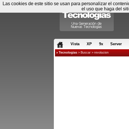
Las cookies de este sitio se usan para personalizar el conten
el uso que haga del sit
RSS & JS
Vista
XP
9x
Server
Tecnologias
>
Buscar
> revolucion