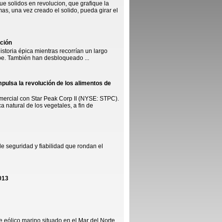
ue solidos en revolucion, que grafique la
mas, una vez creado el solido, pueda girar el
ción
toria épica mientras recorrían un largo
be. También han desbloqueado ...
mpulsa la revolución de los alimentos de
omercial con Star Peak Corp II (NYSE: STPC).
 natural de los vegetales, a fin de
eguridad y fiabilidad que rondan el
013
e eólico marino situado en el Mar del Norte