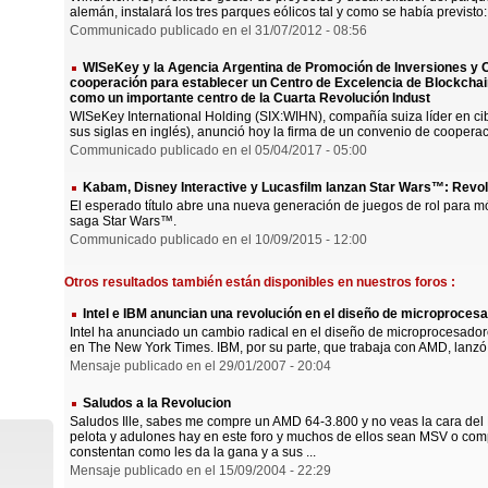
alemán, instalará los tres parques eólicos tal y como se había previsto:
Communicado publicado en el 31/07/2012 - 08:56
WISeKey y la Agencia Argentina de Promoción de Inversiones y 
cooperación para establecer un Centro de Excelencia de Blockchain 
como un importante centro de la Cuarta Revolución Indust
WISeKey International Holding (SIX:WIHN), compañía suiza líder en cib
sus siglas en inglés), anunció hoy la firma de un convenio de cooperaci
Communicado publicado en el 05/04/2017 - 05:00
Kabam, Disney Interactive y Lucasfilm lanzan Star Wars™: Revo
El esperado título abre una nueva generación de juegos de rol para m
saga Star Wars™.
Communicado publicado en el 10/09/2015 - 12:00
Otros resultados también están disponibles en nuestros foros :
Intel e IBM anuncian una revolución en el diseño de microproces
Intel ha anunciado un cambio radical en el diseño de microprocesador
en The New York Times. IBM, por su parte, que trabaja con AMD, lanzó
Mensaje publicado en el 29/01/2007 - 20:04
Saludos a la Revolucion
Saludos Ille, sabes me compre un AMD 64-3.800 y no veas la cara del 
pelota y adulones hay en este foro y muchos de ellos sean MSV o co
constentan como les da la gana y a sus ...
Mensaje publicado en el 15/09/2004 - 22:29