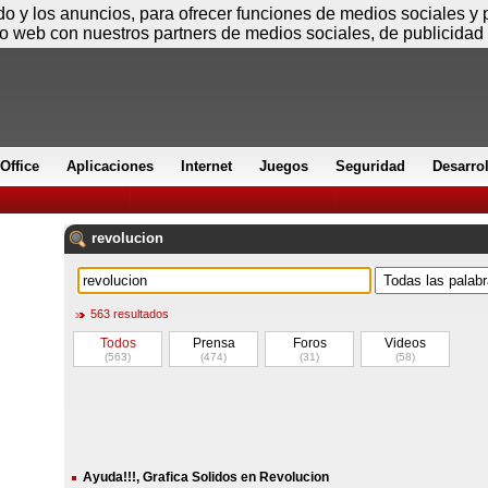
Sábado
ido y los anuncios, para ofrecer funciones de medios sociales y
io web con nuestros partners de medios sociales, de publicidad 
Office
Aplicaciones
Internet
Juegos
Seguridad
Desarro
revolucion
563 resultados
Todos
Prensa
Foros
Videos
(563)
(474)
(31)
(58)
Ayuda!!!, Grafica Solidos en Revolucion