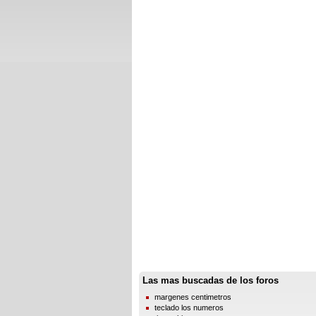
Las mas buscadas de los foros
margenes centimetros
teclado los numeros