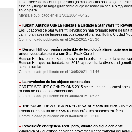
Hola, Necesito hacer un programa (lo mas sencillo posible), que grafiq
funcion y luego la haga girar sobre el eje deseado ya sea X o Y, y ade
solido para ...
Mensaje publicado en el 27/02/2004 - 04:28
Kabam Anuncia Que La Fuerza Ha Llegado a Star Wars™: Revolu
Los jugadores de Star Wars™: Revolución han formado parte de una his
camino a través de lugares míticos como el planeta Hoth o Ciudad Nu
Communicado publicado en el 10/12/2015 - 15:30
Benson Hill, compañía sostenible de tecnología alimentaria que i
origen vegetal, se unirá con Star Peak Corp II
Benson Hill, Inc. comenzará a cotizar en la bolsa mediante la unión c
Benson Hill, que fue fundada en 2012, aprovecha la diversidad genética
suministrar las ...
Communicado publicado en el 13/05/2021 - 14:46
La revolución de los objetos conectados
CARTES SECURE CONNEXIONS 2015 se detiene en las cuestiones de s
mundo de los objetos conectados..
Communicado publicado en el 30/06/2015 - 05:27
THE SOCIAL REVOLUCIÓN REGRESA AL SXSW INTERACTIVE 2
Evento latino oficial de SXSW reconocerá a los pioneros en línea.
Communicado publicado en el 04/03/2013 - 12:00
Revolución energética- RWE para, Windreich sigue adelante
Windreich AG, el exitoso gestor de proyectos y desarrollador del parqu