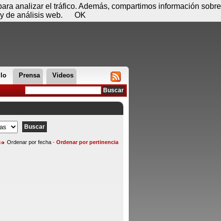
 08 de agosto - 19:09
Registrar
Conectar
 para analizar el tráfico. Además, compartimos información sobre
y de análisis web.
OK
llo
Prensa
Videos
Ordenar por fecha
-
Ordenar por pertinencia