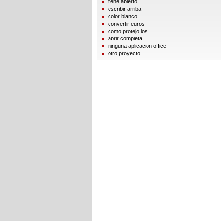
tiene abierto
escribir arriba
color blanco
convertir euros
como protejo los
abrir completa
ninguna aplicacion office
otro proyecto