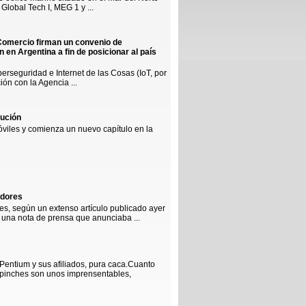
 Global Tech I, MEG 1 y ...
Comercio firman un convenio de
en Argentina a fin de posicionar al país
erseguridad e Internet de las Cosas (IoT, por
ón con la Agencia ...
lución
óviles y comienza un nuevo capítulo en la
adores
es, según un extenso artículo publicado ayer
 una nota de prensa que anunciaba ...
Pentium y sus afiliados, pura caca.Cuanto
mpinches son unos imprensentables,