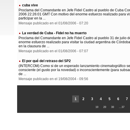
cuba vive
Proclama del Comandante en Jefe Fidel Castro al pueblo de Cuba Corre
2006 22:26:01 GMT Con motivo del enorme esfuerzo realizado para vis
participar en la ...
Mensaje publicado en el 01/08/2006 - 07:20
La verdad de Cuba - Fidel no ha muerto
Proclama del Comandante en Jefe Fidel Castro al pueblo 31 de julio
enorme esfuerzo realizado para visitar la ciudad argentina de Córdo
en la clausura de ...
Mensaje publicado en el 01/08/2006 - 07:07
El por qué del retraso del SP2
(INTERCOM) Como si de un esperado lanzamiento cinematográfico se t
consciente (el gusto por la novedad) o inconscientemente (para subsan
de ...
Mensaje publicado en el 19/08/2004 - 09:56
1
2
3
4
5
6
7
10
20
30
...37