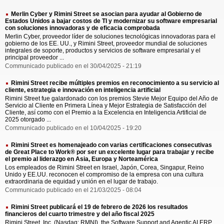
Merlin Cyber y Rimini Street se asocian para ayudar al Gobierno de
Estados Unidos a bajar costos de TI y modernizar su software empresarial
con soluciones innovadoras y de eficacia comprobada
Merlin Cyber, proveedor líder de soluciones tecnológicas innovadoras para el
gobierno de los EE. UU., y Rimini Street, proveedor mundial de soluciones
integrales de soporte, productos y servicios de software empresarial y el
principal proveedor ...
Communicado publicado en el 30/04/2025 - 21:19
Rimini Street recibe múltiples premios en reconocimiento a su servicio al
cliente, estrategia e innovación en inteligencia artificial
Rimini Street fue galardonado con los premios Stevie Mejor Equipo del Año de
Servicio al Cliente en Primera Línea y Mejor Estrategia de Satisfacción del
Cliente, así como con el Premio a la Excelencia en Inteligencia Artificial de
2025 otorgado ...
Communicado publicado en el 10/04/2025 - 19:20
Rimini Street es homenajeado con varias certificaciones consecutivas
de Great Place to Work® por ser un excelente lugar para trabajar y recibe
el premio al liderazgo en Asia, Europa y Norteamérica
Los empleados de Rimini Street en Israel, Japón, Corea, Singapur, Reino
Unido y EE.UU. reconocen el compromiso de la empresa con una cultura
extraordinaria de equidad y unión en el lugar de trabajo.
Communicado publicado en el 21/03/2025 - 08:04
Rimini Street publicará el 19 de febrero de 2026 los resultados
financieros del cuarto trimestre y del año fiscal 2025
Rimini Street, Inc. (Nasdaq: RMNI), the Software Support and Agentic AI ERP