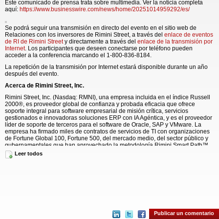
Este comunicado de prensa trata sobre multimedia. Ver la noticia completa
aquí:
https://www.businesswire.com/news/home/20251014959292/es/
Se podrá seguir una transmisión en directo del evento en el sitio web de
Relaciones con los inversores de Rimini Street, a través del
enlace de eventos
de RI de Rimini Street
y directamente a través del
enlace de la transmisión por
Internet
. Los participantes que deseen conectarse por teléfono pueden
acceder a la conferencia marcando el 1-800-836-8184.
La repetición de la transmisión por Internet estará disponible durante un año
después del evento.
Acerca de Rimini Street, Inc.
Rimini Street, Inc. (Nasdaq: RMNI), una empresa incluida en el índice Russell
2000®, es proveedor global de confianza y probada eficacia que ofrece
soporte integral para software empresarial de misión crítica, servicios
gestionados e innovadoras soluciones ERP con IA Agéntica, y es el proveedor
líder de soporte de terceros para el software de Oracle, SAP y VMware. La
empresa ha firmado miles de contratos de servicios de TI con organizaciones
de Fortune Global 100, Fortune 500, del mercado medio, del sector público y
gubernamentales que han aprovechado la metodología Rimini Smart Path™
para lograr mejores resultados operativos, ahorros de miles de millones de
Leer todos
dólares y financiar la IA y otras innovaciones.
Para obtener más información, visite
www.riministreet.com
, y comuníquese con
Rimini Street en
X
,
Facebook
,
Instagram
y
LinkedIn
.
Declaraciones prospectivas
Ciertas afirmaciones incluidas en este comunicado de prensa no son hechos
históricos sino declaraciones prospectivas a los fines de las disposiciones de
Publicar un comentario
protección legal según la Ley de Reforma de Litigios Sobre Valores Privados