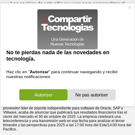
Viernes 07 de agosto - 22:12
Registrar
Conectar
Las cookies de este sitio se usan para personalizar el
contenido y los anuncios, para ofrecer funciones de medios
sociales y para analizar el tráfico. Además, compartimos
información sobre el uso que haga del sitio web con nuestros
partners de medios sociales, de publicidad y de análisis
web.
OK
Foros
Prensa
Videos
Tecnologias
>
Communicados de prensa
>
Rimini Street publicará sus resultados financieros del tercer
Hardware
> Rimini Street publicará sus resultados
financieros del tercer trimestre de ...
trimestre de 2025 el próximo 30 de octubre
16/10/2025 - 21:47 por
Business Wire
Rimini Street, Inc.
(Nasdaq: RMNI), proveedor global de soporte integral para
software empresarial, servicios gestionados y soluciones innovadoras, y
proveedor líder de soporte independiente para software de Oracle, SAP y
VMware, acaba de anunciar que publicará sus resultados financieros tras el
cierre del mercado el 30 de octubre de 2025. La empresa celebrará una
teleconferencia y una transmisión web en esa fecha para analizar el tercer
trimestre y las perspectivas para 2025 a las 17:00 hora del Este/14:00 hora del
Pacífico.