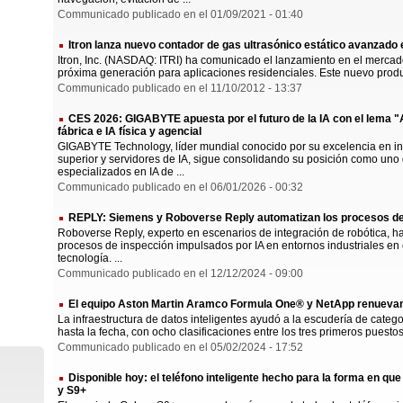
Communicado publicado en el 01/09/2021 - 01:40
Itron lanza nuevo contador de gas ultrasónico estático avanzado
Itron, Inc. (NASDAQ: ITRI) ha comunicado el lanzamiento en el mercad
próxima generación para aplicaciones residenciales. Este nuevo produc
Communicado publicado en el 11/10/2012 - 13:37
CES 2026: GIGABYTE apuesta por el futuro de la IA con el lema "
fábrica e IA física y agencial
GIGABYTE Technology, líder mundial conocido por su excelencia en in
superior y servidores de IA, sigue consolidando su posición como uno
especializados en IA de ...
Communicado publicado en el 06/01/2026 - 00:32
REPLY: Siemens y Roboverse Reply automatizan los procesos de
Roboverse Reply, experto en escenarios de integración de robótica, ha
procesos de inspección impulsados por IA en entornos industriales en
tecnología. ...
Communicado publicado en el 12/12/2024 - 09:00
El equipo Aston Martin Aramco Formula One® y NetApp renuevan
La infraestructura de datos inteligentes ayudó a la escudería de categ
hasta la fecha, con ocho clasificaciones entre los tres primeros puesto
Communicado publicado en el 05/02/2024 - 17:52
Disponible hoy: el teléfono inteligente hecho para la forma en q
y S9+