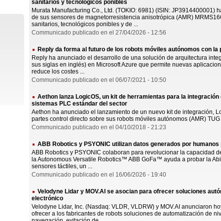
sanitarios y tecnológicos ponibles
Murata Manufacturing Co., Ltd. (TOKIO: 6981) (ISIN: JP3914400001) h
de sus sensores de magnetorresistencia anisotrópica (AMR) MRMS1
sanitarios, tecnológicos ponibles y de ...
Communicado publicado en el 27/04/2026 - 12:56
Reply da forma al futuro de los robots móviles autónomos con la
Reply ha anunciado el desarrollo de una solución de arquitectura int
sus siglas en inglés) en Microsoft Azure que permite nuevas aplicacio
reduce los costes ...
Communicado publicado en el 06/07/2021 - 10:50
Aethon lanza LogicOS, un kit de herramientas para la integració
sistemas PLC estándar del sector
Aethon ha anunciado el lanzamiento de un nuevo kit de integración, Lo
partes control directo sobre sus robots móviles autónomos (AMR) TUG u
Communicado publicado en el 04/10/2018 - 21:23
ABB Robotics y PSYONIC utilizan datos generados por humanos p
ABB Robotics y PSYONIC colaboran para revolucionar la capacidad de
la Autonomous Versatile Robotics™ ABB GoFa™ ayuda a probar la Abi
sensores táctiles, un ...
Communicado publicado en el 16/06/2026 - 19:40
Velodyne Lidar y MOV.AI se asocian para ofrecer soluciones autó
electrónico
Velodyne Lidar, Inc. (Nasdaq: VLDR, VLDRW) y MOV.AI anunciaron ho
ofrecer a los fabricantes de robots soluciones de automatización de n
navegación, evitación de ...