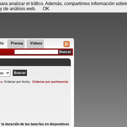
 07 de agosto - 16:33
Registrar
Conectar
 para analizar el tráfico. Además, compartimos información sobre
y de análisis web.
OK
llo
Prensa
Videos
Ordenar por fecha
-
Ordenar por pertinencia
a duración de las baterías en dispositivos