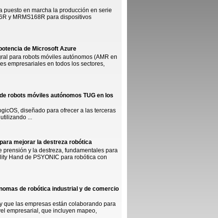
a puesto en marcha la producción en serie
66R y MRMS168R para dispositivos
 potencia de Microsoft Azure
egral para robots móviles autónomos (AMR en
nes empresariales en todos los sectores,
n de robots móviles autónomos TUG en los
gicOS, diseñado para ofrecer a las terceras
tilizando ...
ara mejorar la destreza robótica
 prensión y la destreza, fundamentales para
lity Hand de PSYONIC para robótica con
nomas de robótica industrial y de comercio
y que las empresas están colaborando para
ivel empresarial, que incluyen mapeo,