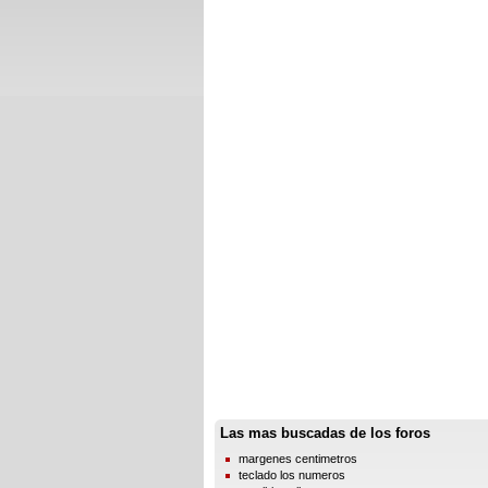
Las mas buscadas de los foros
margenes centimetros
teclado los numeros