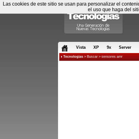
Las cookies de este sitio se usan para personalizar el conten
el uso que haga del sit
RSS & JS
Vista
XP
9x
Server
Tecnologias
>
Buscar
> sensores amr