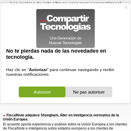
Jueves 06 de agosto - 15:33
Registrar
Conectar
Las cookies de este sitio se usan para personalizar el
contenido y los anuncios, para ofrecer funciones de medios
sociales y para analizar el tráfico. Además, compartimos
información sobre el uso que haga del sitio web con nuestros
partners de medios sociales, de publicidad y de análisis
web.
OK
Foros
Prensa
Videos
Tecnologias
>
Buscar
> shungham lider
shungham
lider
1 resultado
Ordenar por fecha
-
Ordenar por pertinencia
Todos
Prensa
(1)
(1)
FiscalNote adquiere Shungham, líder en inteligencia normativa de la
Unión Europea
El acuerdo aporta experiencia y análisis sobre la Unión Europea a los clientes
de FiscalNote e inteligencia sobre estados europeos a los clientes de