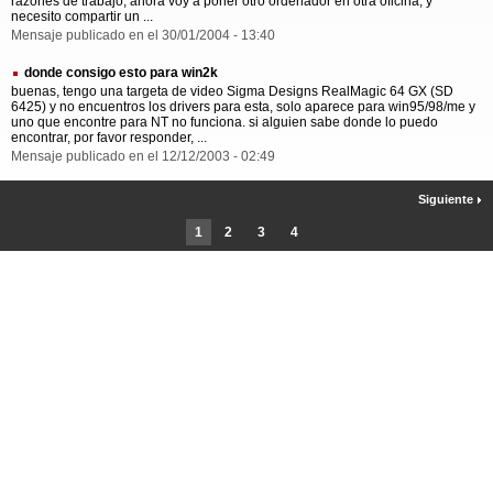
razones de trabajo, ahora voy a poner otro ordenador en otra oficina, y
necesito compartir un ...
Mensaje publicado en el 30/01/2004 - 13:40
donde consigo esto para win2k
buenas, tengo una targeta de video Sigma Designs RealMagic 64 GX (SD
6425) y no encuentros los drivers para esta, solo aparece para win95/98/me y
uno que encontre para NT no funciona. si alguien sabe donde lo puedo
encontrar, por favor responder, ...
Mensaje publicado en el 12/12/2003 - 02:49
Siguiente
1
2
3
4