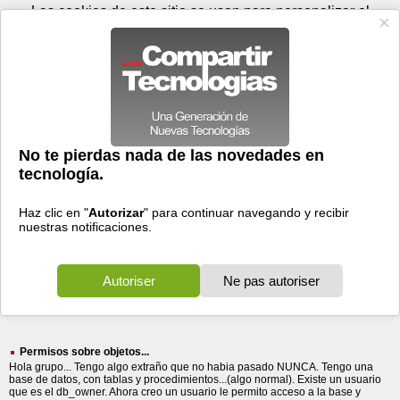
Viernes 07 de agosto - 22:13
Registrar
Conectar
Las cookies de este sitio se usan para personalizar el
contenido y los anuncios, para ofrecer funciones de medios
sociales y para analizar el tráfico. Además, compartimos
información sobre el uso que haga del sitio web con nuestros
partners de medios sociales, de publicidad y de análisis
web.
OK
Foros
Prensa
Videos
Tecnologias
>
Buscar
> sigma
sigma
44 resultados
Ordenar por fecha
-
Ordenar por pertinencia
Todos
Prensa
Foros
(44)
(40)
(4)
Permisos sobre objetos...
Hola grupo... Tengo algo extraño que no habia pasado NUNCA. Tengo una
base de datos, con tablas y procedimientos...(algo normal). Existe un usuario
que es el db_owner. Ahora creo un usuario le permito acceso a la base y