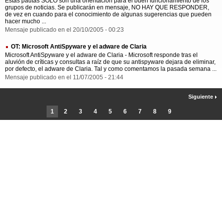
Estas pautas SÓLO son una orientación para el buen funcionamiento de los
grupos de noticias. Se publicarán en mensaje, NO HAY QUE RESPONDER,
de vez en cuando para el conocimiento de algunas sugerencias que pueden
hacer mucho ...
Mensaje publicado en el 20/10/2005 - 00:23
OT: Microsoft AntiSpyware y el adware de Claria
Microsoft AntiSpyware y el adware de Claria - Microsoft responde tras el
aluvión de críticas y consultas a raíz de que su antispyware dejara de eliminar,
por defecto, el adware de Claria. Tal y como comentamos la pasada semana ...
Mensaje publicado en el 11/07/2005 - 21:44
Siguiente
1
2
3
4
5
6
7
8
9