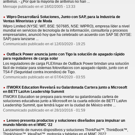
antivirus. - ¿Por qué la mayoría de antivirus no han ...
Mensaje publicado en el 18/02/2005 - 13:33
Wipro Desarrollará Soluciones, Junto con SAP, para la Industria de
Ventas Minoristas y de Moda
Wipro Limited (NYSE: WIT, BSE: 507685, NSE: WIPRO), empresa líder a nivel
mundial en servicios de tecnología de la información, consultoría y procesos
empresariales, anunció hoy que ha celebrado un acuerdo con SAP SE (NYSE:
SAP) para lanzarse ...
Communicado publicado en el 12/03/2020 - 19:25
OutBack Power anuncia junto con Tigo la solución de apagado rápido
para reguladores de carga solar
Los reguladores de carga FLEXmax de OutBack Power brindan una solución
fácil de instalar para sistemas fotovoltaicos con apagado rápido, junto con el
TS4-F (Seguridad contra incendios) de Tigo.
Communicado publicado en el 07/04/2020 - 03:55
ITWORX Education Revelará su Galardonada Cartera junto a Microsoft
en BETT LatAm Leadership Summit
ITWORX Education se prepara para revelar su galardonada cartera de
soluciones educativas junto a Microsoft en la cuarta edición de BETT LatAm
Leadership Summit, que tendrá lugar en la ciudad de México entre ...
Communicado publicado en el 28/10/2016 - 01:59
Lenovo presenta productos y soluciones diseñados para impulsar un
mundo híbrido en el MWC ‘22
Lanzamiento de nuevos dispositivos y soluciones ThinkPad™, ThinkBook™,
ThinkVision™, IdeaPad™, motorola y tabletas en el MWC 2022.