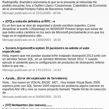
Radiografía: dramático panorama el que se le presenta al mileurista He
podido escuchar, hoy, a Guillen López i Casasnovas, Catedrático de Economía
de la Universitat Pompeu Fabra de Barcelona, hablar, ...
Mensaje publicado en el 25/11/2006 - 00:58
[OT]La solución definitiva al RPC :-o
Es un foro que se dice de seguridad y donde escriben expertos: Como
desactivar el puerto 135(epmap) en W2000/XP Primero tengo que avisar de
que todos estos cambios no los saco de Microsoft precisamente,si no que los
hago en el registro(unico sitio ...
Mensaje publicado en el 13/08/2003 - 18:30
System.ArgumentException: El parámetro no admite el valor
especificado
Hola, espero que me puedan ayudar.\nHe instalado sharepoint 2013 junto con
un servidor Server SQL, en un servidor Windows Server 2012. Y cuando
ejecuto el asistente para la configuración de productos de sharepoint, relleno
todos lo que me ...
Mensaje publicado en el 13/12/2013 - 14:42
Ayuda... (Error del explorador de Servidores)
Hola... Soy nuevo en VISUAL BASIC .NET... Hoy instale Visual Basic 2005
express junto con SQL Server 2005 express sin problema alguno (version en
español) Abri VB y cree un nuevo proyecto llamado "Starter Kit de mi colección
de ...
Mensaje publicado en el 09/09/2006 - 20:03
[OT] Netiquettes (las nuevas).........