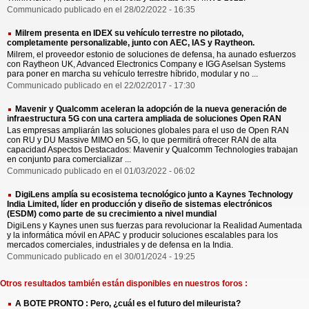
Communicado publicado en el 28/02/2022 - 16:35
Milrem presenta en IDEX su vehículo terrestre no pilotado,
completamente personalizable, junto con AEC, IAS y Raytheon.
Milrem, el proveedor estonio de soluciones de defensa, ha aunado esfuerzos
con Raytheon UK, Advanced Electronics Company e IGG Aselsan Systems
para poner en marcha su vehículo terrestre híbrido, modular y no ...
Communicado publicado en el 22/02/2017 - 17:30
Mavenir y Qualcomm aceleran la adopción de la nueva generación de
infraestructura 5G con una cartera ampliada de soluciones Open RAN
Las empresas ampliarán las soluciones globales para el uso de Open RAN
con RU y DU Massive MIMO en 5G, lo que permitirá ofrecer RAN de alta
capacidad Aspectos Destacados: Mavenir y Qualcomm Technologies trabajan
en conjunto para comercializar ...
Communicado publicado en el 01/03/2022 - 06:02
DigiLens amplía su ecosistema tecnológico junto a Kaynes Technology
India Limited, líder en producción y diseño de sistemas electrónicos
(ESDM) como parte de su crecimiento a nivel mundial
DigiLens y Kaynes unen sus fuerzas para revolucionar la Realidad Aumentada
y la informática móvil en APAC y producir soluciones escalables para los
mercados comerciales, industriales y de defensa en la India.
Communicado publicado en el 30/01/2024 - 19:25
Otros resultados también están disponibles en nuestros foros :
A BOTE PRONTO : Pero, ¿cuál es el futuro del mileurista?