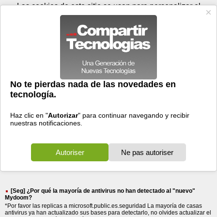
Jueves 06 de agosto - 21:23
Registrar
Conectar
Las cookies de este sitio se usan para personalizar el
contenido y los anuncios, para ofrecer funciones de medios
sociales y para analizar el tráfico. Además, compartimos
información sobre el uso que haga del sitio web con nuestros
partners de medios sociales, de publicidad y de análisis
web.
OK
Foros
Prensa
Videos
Tecnologias
>
Buscar
> soluciones junto
soluciones
junto
2994 resultados
Ordenar por fecha
-
Ordenar por pertinencia
Todos
Prensa
Foros
(2994)
(2975)
(19)
[Seg] ¿Por qué la mayoría de antivirus no han detectado al "nuevo"
Mydoom?
*Por favor las replicas a microsoft.public.es.seguridad La mayoría de casas
antivirus ya han actualizado sus bases para detectarlo, no olvides actualizar el